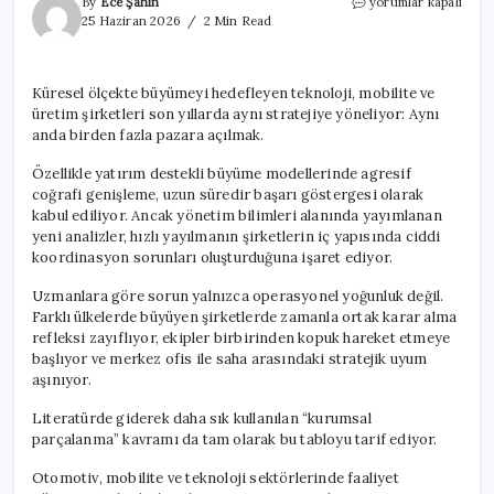
Şirketlerde
By
Ece Şahin
yorumlar kapalı
çok
25 Haziran 2026
2 Min Read
pazarlı
büyümenin
görünmeyen
Küresel ölçekte büyümeyi hedefleyen teknoloji, mobilite ve
yönetim
üretim şirketleri son yıllarda aynı stratejiye yöneliyor: Aynı
krizi
için
anda birden fazla pazara açılmak.
Özellikle yatırım destekli büyüme modellerinde agresif
coğrafi genişleme, uzun süredir başarı göstergesi olarak
kabul ediliyor. Ancak yönetim bilimleri alanında yayımlanan
yeni analizler, hızlı yayılmanın şirketlerin iç yapısında ciddi
koordinasyon sorunları oluşturduğuna işaret ediyor.
Uzmanlara göre sorun yalnızca operasyonel yoğunluk değil.
Farklı ülkelerde büyüyen şirketlerde zamanla ortak karar alma
refleksi zayıflıyor, ekipler birbirinden kopuk hareket etmeye
başlıyor ve merkez ofis ile saha arasındaki stratejik uyum
aşınıyor.
Literatürde giderek daha sık kullanılan “kurumsal
parçalanma” kavramı da tam olarak bu tabloyu tarif ediyor.
Otomotiv, mobilite ve teknoloji sektörlerinde faaliyet