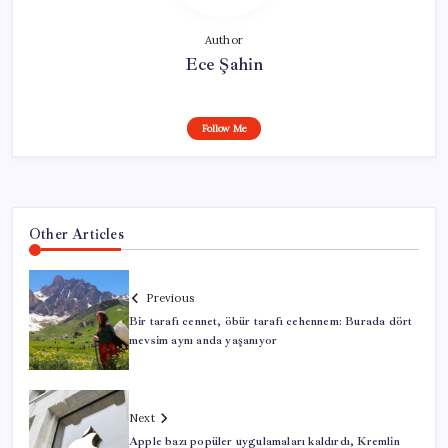
Author
Ece Şahin
Follow Me
Other Articles
Previous
Bir tarafı cennet, öbür tarafı cehennem: Burada dört
mevsim aynı anda yaşanıyor
Next
Apple bazı popüler uygulamaları kaldırdı, Kremlin