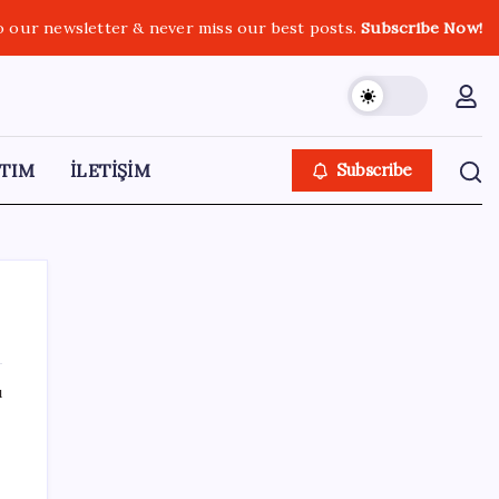
o our newsletter & never miss our best posts.
Subscribe Now!
TIM
İLETİŞİM
Subscribe
ı
SON YAZILAR
Erdoğan’dan ‘Mekke Ortak Savunma
.
Anlaşması’ açıklaması: ‘Hiçbir ülkeyi hedef