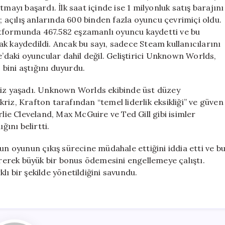
Saatte
mayı başardı. İlk saat içinde ise 1 milyonluk satış barajını
1
i; açılış anlarında 600 binden fazla oyuncu çevrimiçi oldu.
Milyon
tformunda 467.582 eşzamanlı oyuncu kaydetti ve bu
Satış
k kaydedildi. Ancak bu sayı, sadece Steam kullanıcılarını
için
aki oyuncular dahil değil. Geliştirici Unknown Worlds,
bini aştığını duyurdu.
riz yaşadı. Unknown Worlds ekibinde üst düzey
iz, Krafton tarafından “temel liderlik eksikliği” ve güven
rlie Cleveland, Max McGuire ve Ted Gill gibi isimler
ğını belirtti.
un oyunun çıkış sürecine müdahale ettiğini iddia etti ve b
tirerek büyük bir bonus ödemesini engellemeye çalıştı.
ı bir şekilde yönetildiğini savundu.