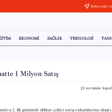
Subscribe t
ĞİTİM
EKONOMİ
SAĞLIK
TEKNOLOJİ
TANI
atte 1 Milyon Satış
Subnautica
yorumlar kapal
2’nin
İlk
Günü:
1
tica 2, ilk gününde dikkat çekici satış rakamlarına ulaştı