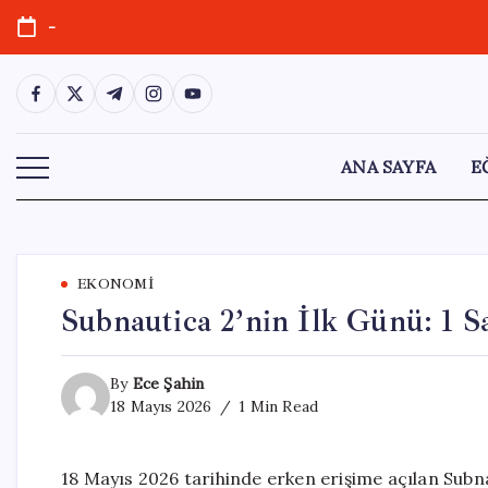
Skip
-
to
content
https://www.facebook.com/
https://twitter.com/
https://t.me/
https://www.instagram.com/
https://youtube.com/
ANA SAYFA
E
EKONOMI
Subnautica 2’nin İlk Günü: 1 Sa
By
Ece Şahin
18 Mayıs 2026
1 Min Read
18 Mayıs 2026 tarihinde erken erişime açılan Subnau