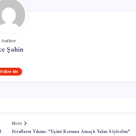
Author
ce Şahin
Follow Me
Next
l
İtirafların Yıkımı: “Eşimi Koruma Amaçlı Yalan Söyledim”