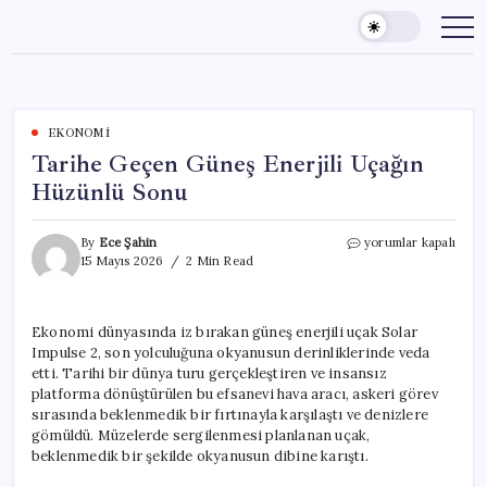
Skip
to
content
EKONOMI
Tarihe Geçen Güneş Enerjili Uçağın
Hüzünlü Sonu
Tarihe
By
Ece Şahin
yorumlar kapalı
Geçen
15 Mayıs 2026
2 Min Read
Güneş
Enerjili
Uçağın
Ekonomi dünyasında iz bırakan güneş enerjili uçak Solar
Hüzünlü
Impulse 2, son yolculuğuna okyanusun derinliklerinde veda
Sonu
için
etti. Tarihi bir dünya turu gerçekleştiren ve insansız
platforma dönüştürülen bu efsanevi hava aracı, askeri görev
sırasında beklenmedik bir fırtınayla karşılaştı ve denizlere
gömüldü. Müzelerde sergilenmesi planlanan uçak,
beklenmedik bir şekilde okyanusun dibine karıştı.