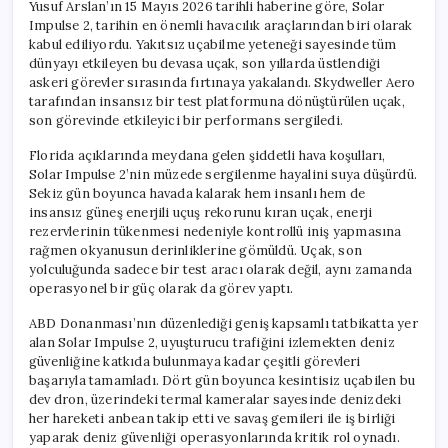
Yusuf Arslan’ın 15 Mayıs 2026 tarihli haberine göre, Solar
Impulse 2, tarihin en önemli havacılık araçlarından biri olarak
kabul ediliyordu. Yakıtsız uçabilme yeteneği sayesinde tüm
dünyayı etkileyen bu devasa uçak, son yıllarda üstlendiği
askeri görevler sırasında fırtınaya yakalandı. Skydweller Aero
tarafından insansız bir test platformuna dönüştürülen uçak,
son görevinde etkileyici bir performans sergiledi.
Florida açıklarında meydana gelen şiddetli hava koşulları,
Solar Impulse 2’nin müzede sergilenme hayalini suya düşürdü.
Sekiz gün boyunca havada kalarak hem insanlı hem de
insansız güneş enerjili uçuş rekorunu kıran uçak, enerji
rezervlerinin tükenmesi nedeniyle kontrollü iniş yapmasına
rağmen okyanusun derinliklerine gömüldü. Uçak, son
yolculuğunda sadece bir test aracı olarak değil, aynı zamanda
operasyonel bir güç olarak da görev yaptı.
ABD Donanması’nın düzenlediği geniş kapsamlı tatbikatta yer
alan Solar Impulse 2, uyuşturucu trafiğini izlemekten deniz
güvenliğine katkıda bulunmaya kadar çeşitli görevleri
başarıyla tamamladı. Dört gün boyunca kesintisiz uçabilen bu
dev dron, üzerindeki termal kameralar sayesinde denizdeki
her hareketi anbean takip etti ve savaş gemileri ile iş birliği
yaparak deniz güvenliği operasyonlarında kritik rol oynadı.