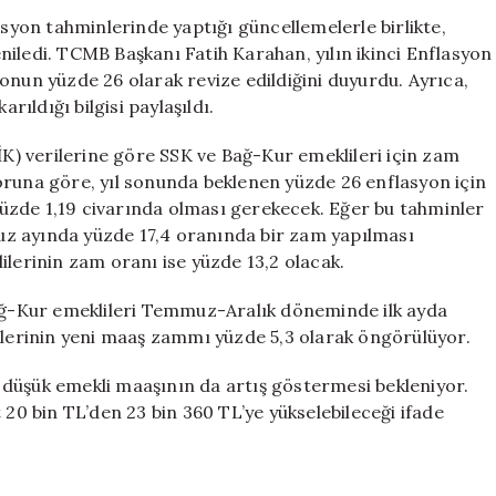
Zam
yon tahminlerinde yaptığı güncellemelerle birlikte,
Miktarı
iledi. TCMB Başkanı Fatih Karahan, yılın ikinci Enflasyon
Açıklandı:
onun yüzde 26 olarak revize edildiğini duyurdu. Ayrıca,
Yeni
rıldığı bilgisi paylaşıldı.
Tablo
için
İK) verilerine göre SSK ve Bağ-Kur emeklileri için zam
oruna göre, yıl sonunda beklenen yüzde 26 enflasyon için
üzde 1,19 civarında olması gerekecek. Eğer bu tahminler
z ayında yüzde 17,4 oranında bir zam yapılması
erinin zam oranı ise yüzde 13,2 olacak.
ğ-Kur emeklileri Temmuz-Aralık döneminde ilk ayda
erinin yeni maaş zammı yüzde 5,3 olarak öngörülüyor.
düşük emekli maaşının da artış göstermesi bekleniyor.
0 bin TL’den 23 bin 360 TL’ye yükselebileceği ifade