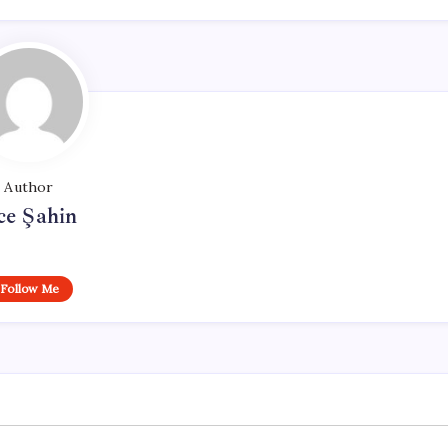
Author
ce Şahin
Follow Me