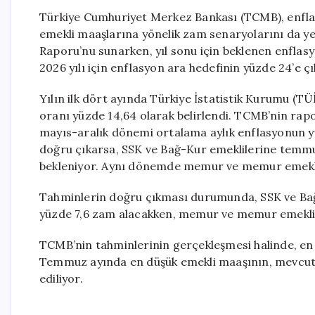
Türkiye Cumhuriyet Merkez Bankası (TCMB), enflas
emekli maaşlarına yönelik zam senaryolarını da yen
Raporu’nu sunarken, yıl sonu için beklenen enflasy
2026 yılı için enflasyon ara hedefinin yüzde 24’e çıka
Yılın ilk dört ayında Türkiye İstatistik Kurumu (TÜ
oranı yüzde 14,64 olarak belirlendi. TCMB’nin rap
mayıs-aralık dönemi ortalama aylık enflasyonun y
doğru çıkarsa, SSK ve Bağ-Kur emeklilerine temmu
bekleniyor. Aynı dönemde memur ve memur emeklil
Tahminlerin doğru çıkması durumunda, SSK ve Ba
yüzde 7,6 zam alacakken, memur ve memur emeklil
TCMB’nin tahminlerinin gerçekleşmesi halinde, en 
Temmuz ayında en düşük emekli maaşının, mevcut 2
ediliyor.