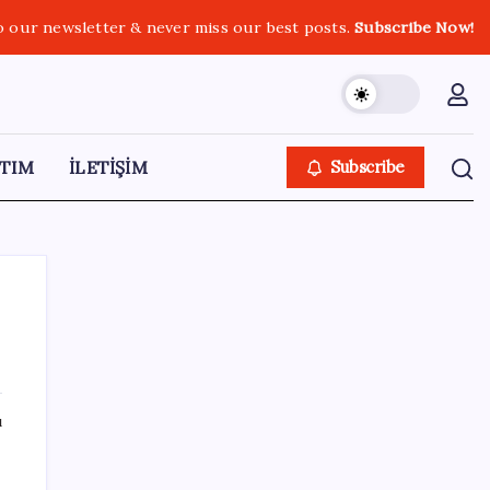
o our newsletter & never miss our best posts.
Subscribe Now!
TIM
İLETİŞİM
Subscribe
SON YAZILAR
ı
Erdoğan’dan ‘Mekke Ortak Savunma
Anlaşması’ açıklaması: ‘Hiçbir ülkeyi hedef