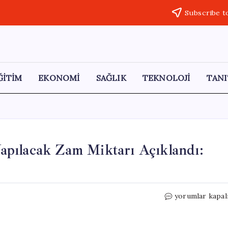
Subscribe t
ĞİTİM
EKONOMİ
SAĞLIK
TEKNOLOJİ
TANI
pılacak Zam Miktarı Açıklandı:
Temmuzda
yorumlar kapal
Emekli
Maaşlarına
Yapılacak