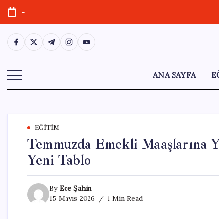
Skip
-
to
content
https://www.facebook.com/
https://twitter.com/
https://t.me/
https://www.instagram.com/
https://youtube.com/
ANA SAYFA
E
EĞITIM
Temmuzda Emekli Maaşlarına Ya
Yeni Tablo
By
Ece Şahin
15 Mayıs 2026
1 Min Read