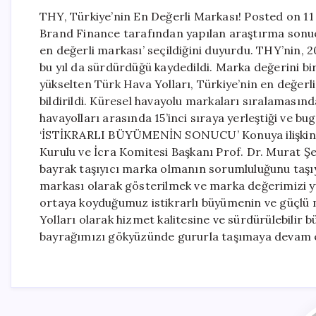
THY, Türkiye’nin En Değerli Markası! Posted on 1
Brand Finance tarafından yapılan araştırma sonuc
en değerli markası’ seçildiğini duyurdu. THY’nin, 
bu yıl da sürdürdüğü kaydedildi. Marka değerini bi
yükselten Türk Hava Yolları, Türkiye’nin en değer
bildirildi. Küresel havayolu markaları sıralamasın
havayolları arasında 15’inci sıraya yerleştiği ve bug
‘İSTİKRARLI BÜYÜMENİN SONUCU’ Konuya ilişkin 
Kurulu ve İcra Komitesi Başkanı Prof. Dr. Murat Ş
bayrak taşıyıcı marka olmanın sorumluluğunu taşıyo
markası olarak gösterilmek ve marka değerimizi yü
ortaya koyduğumuz istikrarlı büyümenin ve güçlü 
Yolları olarak hizmet kalitesine ve sürdürülebili
bayrağımızı gökyüzünde gururla taşımaya devam e