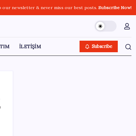
o our newsletter & never miss our best posts.
Subscribe Now!
TIM
İLETİŞİM
Subscribe
ı
SON YAZILAR
KOBİ’ler için akıllı üretim üssü