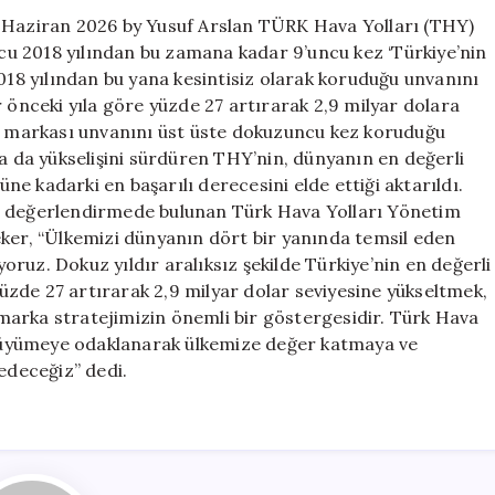
için
1 Haziran 2026 by Yusuf Arslan TÜRK Hava Yolları (THY)
u 2018 yılından bu zamana kadar 9’uncu kez ‘Türkiye’nin
2018 yılından bu yana kesintisiz olarak koruduğu unvanını
r önceki yıla göre yüzde 27 artırarak 2,9 milyar dolara
li markası unvanını üst üste dokuzuncu kez koruduğu
da da yükselişini sürdüren THY’nin, dünyanın en değerli
üne kadarki en başarılı derecesini elde ettiği aktarıldı.
değerlendirmede bulunan Türk Hava Yolları Yönetim
eker, “Ülkemizi dünyanın dört bir yanında temsil eden
ruz. Dokuz yıldır aralıksız şekilde Türkiye’nin en değerli
zde 27 artırarak 2,9 milyar dolar seviyesine yükseltmek,
marka stratejimizin önemli bir göstergesidir. Türk Hava
r büyümeye odaklanarak ülkemize değer katmaya ve
deceğiz” dedi.