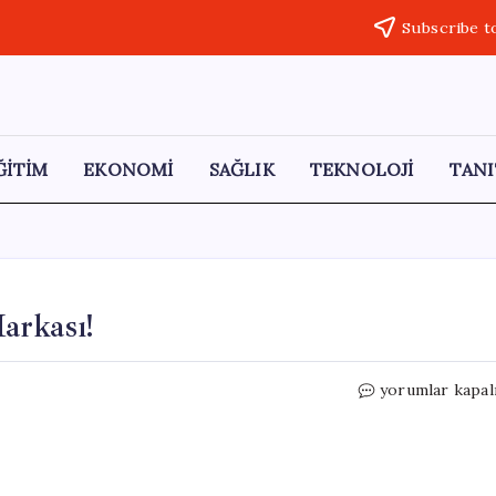
Subscribe t
ĞİTİM
EKONOMİ
SAĞLIK
TEKNOLOJİ
TANI
arkası!
THY,
yorumlar kapal
Türkiye’nin
En
Değerli
Markası!