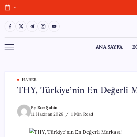
Skip
-
to
content
https://www.facebook.com/
https://twitter.com/
https://t.me/
https://www.instagram.com/
https://youtube.com/
ANA SAYFA
E
HABER
THY, Türkiye’nin En Değerli M
By
Ece Şahin
11 Haziran 2026
1 Min Read