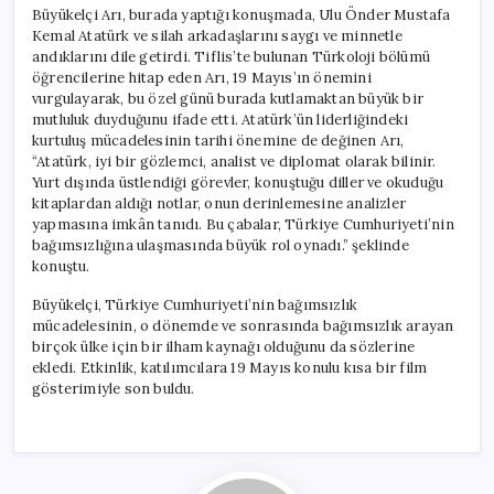
Büyükelçi Arı, burada yaptığı konuşmada, Ulu Önder Mustafa
Kemal Atatürk ve silah arkadaşlarını saygı ve minnetle
andıklarını dile getirdi. Tiflis’te bulunan Türkoloji bölümü
öğrencilerine hitap eden Arı, 19 Mayıs’ın önemini
vurgulayarak, bu özel günü burada kutlamaktan büyük bir
mutluluk duyduğunu ifade etti. Atatürk’ün liderliğindeki
kurtuluş mücadelesinin tarihi önemine de değinen Arı,
“Atatürk, iyi bir gözlemci, analist ve diplomat olarak bilinir.
Yurt dışında üstlendiği görevler, konuştuğu diller ve okuduğu
kitaplardan aldığı notlar, onun derinlemesine analizler
yapmasına imkân tanıdı. Bu çabalar, Türkiye Cumhuriyeti’nin
bağımsızlığına ulaşmasında büyük rol oynadı.” şeklinde
konuştu.
Büyükelçi, Türkiye Cumhuriyeti’nin bağımsızlık
mücadelesinin, o dönemde ve sonrasında bağımsızlık arayan
birçok ülke için bir ilham kaynağı olduğunu da sözlerine
ekledi. Etkinlik, katılımcılara 19 Mayıs konulu kısa bir film
gösterimiyle son buldu.