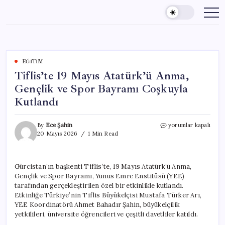
Skip
to
content
EĞITIM
Tiflis’te 19 Mayıs Atatürk’ü Anma,
Gençlik ve Spor Bayramı Coşkuyla
Kutlandı
Tiflis’te
By
Ece Şahin
yorumlar kapalı
19
20 Mayıs 2026
1 Min Read
Mayıs
Atatürk’ü
Anma,
Gürcistan’ın başkenti Tiflis’te, 19 Mayıs Atatürk’ü Anma,
Gençlik
Gençlik ve Spor Bayramı, Yunus Emre Enstitüsü (YEE)
ve
Spor
tarafından gerçekleştirilen özel bir etkinlikle kutlandı.
Bayramı
Etkinliğe Türkiye’nin Tiflis Büyükelçisi Mustafa Türker Arı,
Coşkuyla
YEE Koordinatörü Ahmet Bahadır Şahin, büyükelçilik
Kutlandı
yetkilileri, üniversite öğrencileri ve çeşitli davetliler katıldı.
için