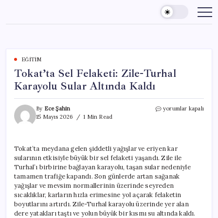
Skip
to
content
EĞITIM
Tokat’ta Sel Felaketi: Zile-Turhal
Karayolu Sular Altında Kaldı
Tokat’ta
By
Ece Şahin
yorumlar kapalı
Sel
15 Mayıs 2026
1 Min Read
Felaketi:
Zile-
Turhal
Tokat’ta meydana gelen şiddetli yağışlar ve eriyen kar
Karayolu
sularının etkisiyle büyük bir sel felaketi yaşandı. Zile ile
Sular
Altında
Turhal’ı birbirine bağlayan karayolu, taşan sular nedeniyle
Kaldı
tamamen trafiğe kapandı. Son günlerde artan sağanak
için
yağışlar ve mevsim normallerinin üzerinde seyreden
sıcaklıklar, karların hızla erimesine yol açarak felaketin
boyutlarını artırdı. Zile-Turhal karayolu üzerinde yer alan
dere yatakları taştı ve yolun büyük bir kısmı su altında kaldı.