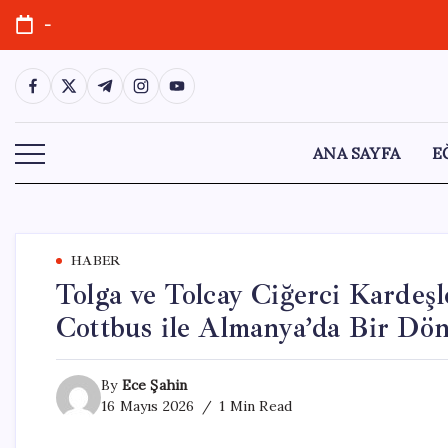
Skip
-
to
content
https://www.facebook.com/
https://twitter.com/
https://t.me/
https://www.instagram.com/
https://youtube.com/
ANA SAYFA
E
HABER
Tolga ve Tolcay Ciğerci Kardeşl
Cottbus ile Almanya’da Bir Dö
By
Ece Şahin
16 Mayıs 2026
1 Min Read