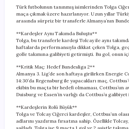
Türk futbolunun tanınmış isimlerinden Tolga Ciğerci,
maça çıkmak üzere hazırlanıyor. Uzun yıllar Türki
arasında sürpriz bir transferle Almanya’nın Bundes
**Kardeşler Aynı Takımda Buluştu**
Tolga, bu transferle kardeşi Tolcay ile aynı takım
haftalarda performansıyla dikkat çeken Tolga, ge
golle takımına galibiyeti getirmişti. Bu gol, onun 
**Kritik Maç: Hedef Bundesliga 2**
Almanya 3. Lig’de son haftaya girilirken Energie Co
14:30’da Regensburg ile yapacakları maç, Cottbus’u
ekibin bu maçta bir hedefi olmaması, Cottbus’un av
Duisburg ve Essen’in varlığı da Cottbus’u galibiyet
**Kardeşlerin Rolü Büyük**
Tolga ve Tolcay Ciğerci kardeşler, Cottbus’un olas
adlarını yazdırma fırsatına sahip. Özellikle Tolcay,
sağladı. Tolga ise 9 maçta 1 gol ve 2 asistle takıma