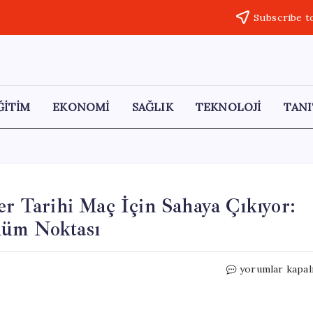
Subscribe t
ĞİTİM
EKONOMİ
SAĞLIK
TEKNOLOJİ
TANI
er Tarihi Maç İçin Sahaya Çıkıyor:
nüm Noktası
Tolga
yorumlar kapal
ve
Tolcay
Ciğerci