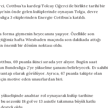
Kardeşler
 Cottbus’ta kardeşi Tolcay Ciğerci ile birlikte tarihi bir
Tarihi
ye’nin önde gelen kulüplerinde oynayan Tolga, devre
Maç
liga 3 ekiplerinden Energie Cottbus’a katıldı.
İçin
Sahaya
Çıkıyor:
da forma giymenin heyecanını yaşıyor. Özellikle son
Cottbus
çtiğimiz hafta Wiesbaden maçında son dakikada attığı
ile
için önemli bir dönüm noktası oldu.
Almanya’da
Bir
Dönüm
Noktası
ttbus, 69 puanla ikinci sırada yer alıyor. Bugün saat
için
n Bundesliga 2’ye yükselme şansını belirleyecek. Ev sahibi
antajı olarak görülüyor. Ayrıca, 67 puanla takipte olan
 için motive eden unsurlardan biri.
ı yükselişinde anahtar rol oynayarak kulüp tarihine
 bu sezonki 18 gol ve 13 asistle takımına büyük katkı
 destek oldu.