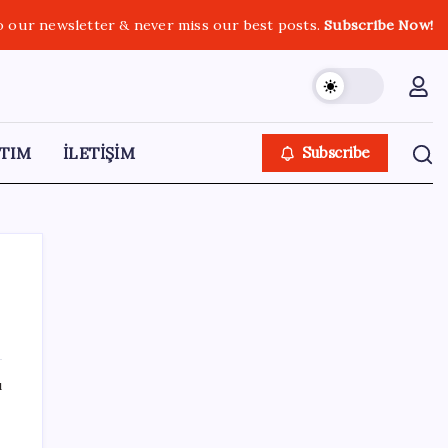
o our newsletter & never miss our best posts.
Subscribe Now!
TIM
İLETİŞİM
Subscribe
SON YAZILAR
ı
Savunma ihracatında hedef dünyada ilk 10