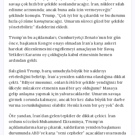
savaşı çok hızlı bir şekilde sonlandıracağız. İran, nükleer silah
edinme arzusunda; ancak buna asla izin vermeyeceğiz”
şeklinde konuştu. Trump, “Çok iyi bir iş çıkardık ve bu durumu
hızla çözüme kavuşturacağız. Umarım süreci güzel bir şekilde
yönetebiliriz” ifadelerini ekledi.
Trump’ın bu açıklamaları, Cumhuriyetçi Senato’nun bir gün
önce, başkanın Kongre onayı olmadan İran’a karşı askeri
harekat düzenlemesini engellemeyi amaçlayan bir Savaş
Yetkileri Kararını oy çokluğuyla kabul etmesinin hemen
ardından geldi.
Salı günü Trump, barış umuduyla büyük bir saldırıyı
ertelediğini belirtip, İran’a yeniden saldırma olasılığına dikkat
çekti. “Biliyor musunuz, onları kötü bir şekilde yendiğiniz bir
ülkeyle müzakere etmenin nasıl bir şey olduğunu? Masaya
gelip anlaşma yapmak için yalvaracaklardır. Umarım savaşa
girmek zorunda kalmayız, ancak bir kez daha büyük bir darbe
vurma zorunluluğumuz olabilir. Henüz kesin bir şey yok” dedi.
Öte yandan, İran’dan gelen tepkiler de dikkat çekici. İran
ordusu sözcüsü Muhammed Ekraminya, Trump’ın
açıklamalarına karşı çıkarak, saldırıların yeniden başlaması
durumunda ABD’ye karşı “yeni cepheler” açacakları uyarısında