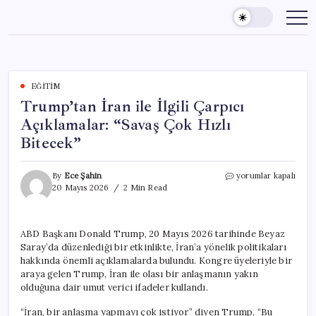
Skip
to
content
EĞITIM
Trump’tan İran ile İlgili Çarpıcı
Açıklamalar: “Savaş Çok Hızlı
Bitecek”
Trump’tan
By
Ece Şahin
yorumlar kapalı
İran
20 Mayıs 2026
2 Min Read
ile
İlgili
Çarpıcı
ABD Başkanı Donald Trump, 20 Mayıs 2026 tarihinde Beyaz
Açıklamalar:
Saray’da düzenlediği bir etkinlikte, İran’a yönelik politikaları
“Savaş
Çok
hakkında önemli açıklamalarda bulundu. Kongre üyeleriyle bir
Hızlı
araya gelen Trump, İran ile olası bir anlaşmanın yakın
Bitecek”
olduğuna dair umut verici ifadeler kullandı.
için
“İran, bir anlaşma yapmayı çok istiyor” diyen Trump, “Bu