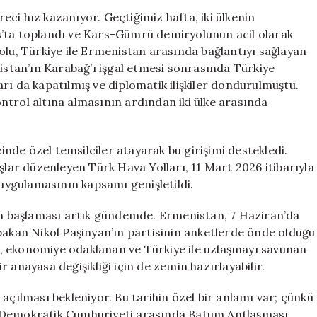
Yeni
ci hız kazanıyor. Geçtiğimiz hafta, iki ülkenin
Dönem:
s’ta toplandı ve Kars-Gümrü demiryolunun acil olarak
Sınır
olu, Türkiye ile Ermenistan arasında bağlantıyı sağlayan
Kapıları
nistan’ın Karabağ’ı işgal etmesi sonrasında Türkiye
4
rı da kapatılmış ve diplomatik ilişkiler dondurulmuştu.
Haziran’da
ntrol altına almasının ardından iki ülke arasında
Açılabilir
için
cinde özel temsilciler atayarak bu girişimi destekledi.
şlar düzenleyen Türk Hava Yolları, 11 Mart 2026 itibarıyla
 uygulamasının kapsamı genişletildi.
nin başlaması artık gündemde. Ermenistan, 7 Haziran’da
bakan Nikol Paşinyan’ın partisinin anketlerde önde olduğu
ası, ekonomiye odaklanan ve Türkiye ile uzlaşmayı savunan
ir anayasa değişikliği için de zemin hazırlayabilir.
açılması bekleniyor. Bu tarihin özel bir anlamı var; çünkü
n Demokratik Cumhuriyeti arasında Batum Antlaşması