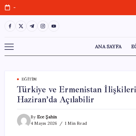
Skip
-
to
content
https://www.facebook.com/
https://twitter.com/
https://t.me/
https://www.instagram.com/
https://youtube.com/
ANA SAYFA
E
EĞITIM
Türkiye ve Ermenistan İlişkiler
Haziran’da Açılabilir
By
Ece Şahin
4 Mayıs 2026
1 Min Read