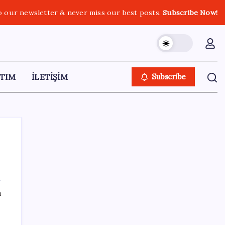
o our newsletter & never miss our best posts.
Subscribe Now!
TIM
İLETİŞİM
Subscribe
SON YAZILAR
ı
Çorbaya eklenen o baharat damarları
temizliyor! Uzmanlardan kolesterol