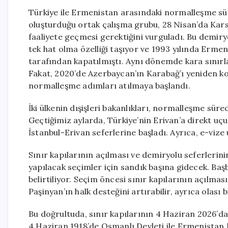
Türkiye ile Ermenistan arasındaki normalleşme süre
oluşturduğu ortak çalışma grubu, 28 Nisan’da Kar
faaliyete geçmesi gerektiğini vurguladı. Bu demiry
tek hat olma özelliği taşıyor ve 1993 yılında Erme
tarafından kapatılmıştı. Aynı dönemde kara sınırla
Fakat, 2020’de Azerbaycan’ın Karabağ’ı yeniden ko
normalleşme adımları atılmaya başlandı.
İki ülkenin dışişleri bakanlıkları, normalleşme süre
Geçtiğimiz aylarda, Türkiye’nin Erivan’a direkt uçu
İstanbul-Erivan seferlerine başladı. Ayrıca, e-vize
Sınır kapılarının açılması ve demiryolu seferleri
yapılacak seçimler için sandık başına gidecek. Baş
belirtiliyor. Seçim öncesi sınır kapılarının açılm
Paşinyan’ın halk desteğini artırabilir, ayrıca olası b
Bu doğrultuda, sınır kapılarının 4 Haziran 2026’da 
4 Haziran 1918’de Osmanlı Devleti ile Ermenista