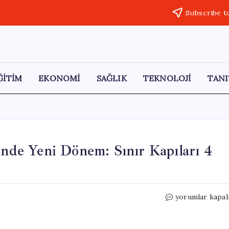
Subscribe t
ĞİTİM
EKONOMİ
SAĞLIK
TEKNOLOJİ
TANI
inde Yeni Dönem: Sınır Kapıları 4
Türkiye
yorumlar kapal
ve
Ermenistan
İlişkilerinde