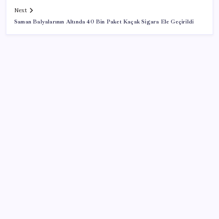
Next
Saman Balyalarının Altında 40 Bin Paket Kaçak Sigara Ele Geçirildi
SON YAZILAR
Çorbaya eklenen o baharat damarları temizliyor!
Uzmanlardan kolesterol düşüren gizli formül
Otomobilde yeni ÖTV kuralı yürürlükte: Vergi tutarı
o seviyenin altına inemeyecek
Uluslararası forex dolandırıcılığı operasyonu: 54
şüpheli adliyede