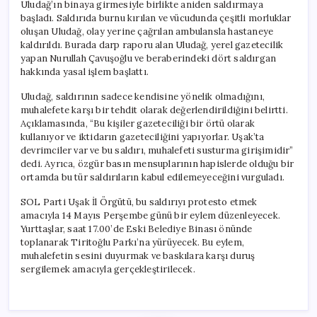
Uludağ’ın binaya girmesiyle birlikte aniden saldırmaya
başladı. Saldırıda burnu kırılan ve vücudunda çeşitli morluklar
oluşan Uludağ, olay yerine çağrılan ambulansla hastaneye
kaldırıldı. Burada darp raporu alan Uludağ, yerel gazetecilik
yapan Nurullah Çavuşoğlu ve beraberindeki dört saldırgan
hakkında yasal işlem başlattı.
Uludağ, saldırının sadece kendisine yönelik olmadığını,
muhalefete karşı bir tehdit olarak değerlendirildiğini belirtti.
Açıklamasında, “Bu kişiler gazeteciliği bir örtü olarak
kullanıyor ve iktidarın gazeteciliğini yapıyorlar. Uşak’ta
devrimciler var ve bu saldırı, muhalefeti susturma girişimidir”
dedi. Ayrıca, özgür basın mensuplarının hapislerde olduğu bir
ortamda bu tür saldırıların kabul edilemeyeceğini vurguladı.
SOL Parti Uşak İl Örgütü, bu saldırıyı protesto etmek
amacıyla 14 Mayıs Perşembe günü bir eylem düzenleyecek.
Yurttaşlar, saat 17.00’de Eski Belediye Binası önünde
toplanarak Tiritoğlu Parkı’na yürüyecek. Bu eylem,
muhalefetin sesini duyurmak ve baskılara karşı duruş
sergilemek amacıyla gerçekleştirilecek.