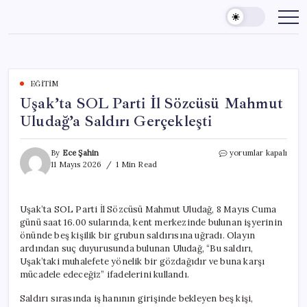
Skip
to
content
EĞITIM
Uşak’ta SOL Parti İl Sözcüsü Mahmut
Uludağ’a Saldırı Gerçekleşti
Uşak’ta
By
Ece Şahin
yorumlar kapalı
SOL
11 Mayıs 2026
1 Min Read
Parti
İl
Sözcüsü
Uşak’ta SOL Parti İl Sözcüsü Mahmut Uludağ, 8 Mayıs Cuma
Mahmut
günü saat 16.00 sularında, kent merkezinde bulunan işyerinin
Uludağ’a
Saldırı
önünde beş kişilik bir grubun saldırısına uğradı. Olayın
Gerçekleşti
ardından suç duyurusunda bulunan Uludağ, “Bu saldırı,
için
Uşak’taki muhalefete yönelik bir gözdağıdır ve buna karşı
mücadele edeceğiz” ifadelerini kullandı.
Saldırı sırasında iş hanının girişinde bekleyen beş kişi,