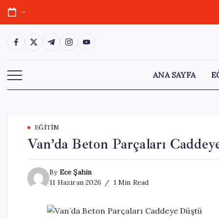
Skip
-
to
content
https://www.facebook.com/
https://twitter.com/
https://t.me/
https://www.instagram.com/
https://youtube.com/
ANA SAYFA
E
EĞITIM
Van’da Beton Parçaları Caddey
By
Ece Şahin
11 Haziran 2026
1 Min Read