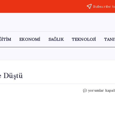
Subscribe t
ĞİTİM
EKONOMİ
SAĞLIK
TEKNOLOJİ
TANI
e Düştü
Van’da
yorumlar kapal
Beton
Parçaları
Caddeye
Düştü