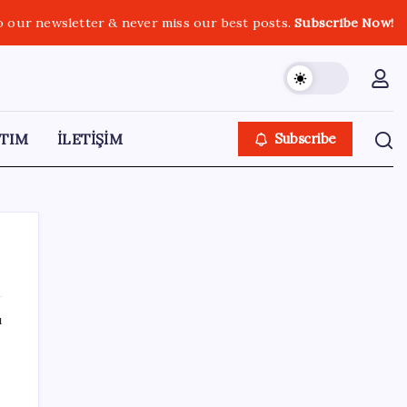
o our newsletter & never miss our best posts.
Subscribe Now!
TIM
İLETİŞİM
Subscribe
ı
SON YAZILAR
Çorbaya eklenen o baharat damarları
temizliyor! Uzmanlardan kolesterol