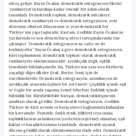
süreç gelişir. Sayın Öcalan, demokratik entegrasyon fikrini
‘cumhuriyet’in kuruluşu kadar önemli’ bir adım olarak
tanımladı. Demokratik toplum, demokratik müzakere,
demokratik cumhuriyet ve demokratik entegrasyon; yeni
dönemin zihniyet dünyasının ve yeni demokratik bir
Türkiye’nin yapı taşlarıdır. Kavram, özellikle Sayın Öcalan’ın
yazılarında ve son dönem barış süreci tartışmalarında öne
çıkmıştır. “Demokratik entegrasyon ne zafer ne de
teslimiyettir” Sayın Öcalan’a göre demokratik entegrasyon,
Kürt toplumunun ‘demokratik toplum’ olarak demokratik
cumhuriyete eklemlenmesidir; ayrılıkçılık değil, eşitlik
temelinde bütünleşmedir. Bu, Türkiye’nin yanı sıra Kürtlerin
yaşadığı diğer ülkeler (Irak, Suriye, İran) için de
önerilmektedir. Demokratik entegrasyon, asimilasyon ile
ayrılıkçılık arasında üçüncü bir yol önerir: Çeşitlilik içinde eşit
ve özgür bir arada yaşama, temel felsefesi ‘farklılık içinde
bütünlük’tür. Sürdürülebilir barışın, demokratikleşmenin
anahtarı olarak görülür. Demokratik entegrasyon, özellikle
Türkiye’de Kürt sorunu ve barış süreci bağlamında kullanılan
bir kavramdır. Temelde, farklı etnik, kültürel veya inanç
topluluklarının asimilasyon (zorla benzeştirme) olmadan, eşit
haklar ve karşılıklı tanıma temelinde, demokratik siyasal
düzene gönüllü olarak eklemlenmesini ifade eder. Demokratik