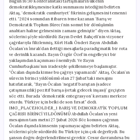
Bugün 16:30 Konferanstaki tartışmaların ülkenin
demokratikleşmesine katkı sunmasını istediğini belirten
Aktaş, ‘demokratik cumhuriyet’ fikrinin gelişmesini temenni
etti. “2024 sonundan itibaren ivme kazanan ‘Barış ve
Demokratik Toplum Süreci’nin somut bir dönüşümün
anahtarı haline gelmesinin zamanı gelmiştir” diyen Aktaş,
sözlerini şöyle sürdürdü: Sayın Devlet Bahçeli’nin vizyoner
çağrılarıyla filizlenmiş, Kürt Halk Önderi Sayın Abdullah
Öcalan’ın İmralı’dan ilettiği mesajlarla paradigmatik bir rota
ve derinlik kazandı. Sayın Özgür Özel’in engelleyici bir
yaklaşımdan kaçınması önemliydi. Ve Sayın
Cumhurbaşkanı’nın iradesiyle şekillenmeye başlamıştır.
“Öcalan dışında kimse bu çağrıyı yapamazdı” Aktaş, Öcalan’ın
sürecin birinci yıldönümü olan 27 Şubat’taki mesajını
hatırlatarak, “Sayın Öcalan ‘negatif barıştan (sadece
çatışmasızlık) pozitif barışa (ortak gelecek inşası)’ geçişten
söz etti. Burada ‘demokratik entegrasyon’ kavramı merkeze
oturdu. Türkiye için belki de son fırsat” dedi.
IMG_PLACEHOLDER_1 BARIŞ VE DEMOKRATİK TOPLUM
ÇAĞRISI BİRİNCİ YILDÖNÜMÜ Abdullah Öcalan’ın yeni
mesajının tam metni 27 Şubat 2026 Söz konusu çağrının
Öcalan dışında kimsenin yapamayacağını belirten Aktaş,
sözlerini şöyle sürdürdü: Bu Türkiye için çok değerliydi. Bu
şansın doğru değerlendirilmesi gerekir. Cesur davranılırsa bu