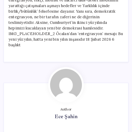
entegrasyon, tekçi, monist ve inkarcı ulus-devlet modelinin
yarattığı çatışmaları aşmayı hedefler ve ‘farklılık içinde
birlik/bütünlük’ felsefesine dayanır. Yanı sıra, demokratik
entegrasyon, ne bir tarafın zaferi ne de diğerinin
teslimiyetidir. Aksine, Cumhuriyet’in ikinci yüzyılında
hepimizi kucaklayan yeni bir demokrasi hamlesidir.
IMG_PLACEHOLDER_2 Öcalan’dan ‘entegrasyon’ mesajı: Bu
yeni yüzyılın, hatta yeni bin yılın inşasıdır 18 Şubat 2026 6
başlıkt
Author
Ece Şahin