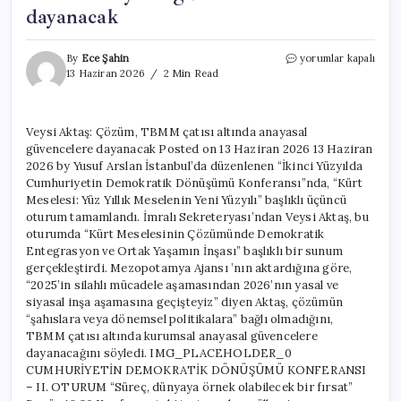
dayanacak
Veysi
By
Ece Şahin
yorumlar kapalı
Aktaş:
13 Haziran 2026
2 Min Read
Çözüm,
TBMM
çatısı
Veysi Aktaş: Çözüm, TBMM çatısı altında anayasal
altında
güvencelere dayanacak Posted on 13 Haziran 2026 13 Haziran
anayasal
güvencelere
2026 by Yusuf Arslan İstanbul’da düzenlenen “İkinci Yüzyılda
dayanacak
Cumhuriyetin Demokratik Dönüşümü Konferansı”nda, “Kürt
için
Meselesi: Yüz Yıllık Meselenin Yeni Yüzyılı” başlıklı üçüncü
oturum tamamlandı. İmralı Sekreteryası’ndan Veysi Aktaş, bu
oturumda “Kürt Meselesinin Çözümünde Demokratik
Entegrasyon ve Ortak Yaşamın İnşası” başlıklı bir sunum
gerçekleştirdi. Mezopotamya Ajansı ’nın aktardığına göre,
“2025’in silahlı mücadele aşamasından 2026’nın yasal ve
siyasal inşa aşamasına geçişteyiz” diyen Aktaş, çözümün
“şahıslara veya dönemsel politikalara” bağlı olmadığını,
TBMM çatısı altında kurumsal anayasal güvencelere
dayanacağını söyledi. IMG_PLACEHOLDER_0
CUMHURİYETİN DEMOKRATİK DÖNÜŞÜMÜ KONFERANSI
– II. OTURUM “Süreç, dünyaya örnek olabilecek bir fırsat”