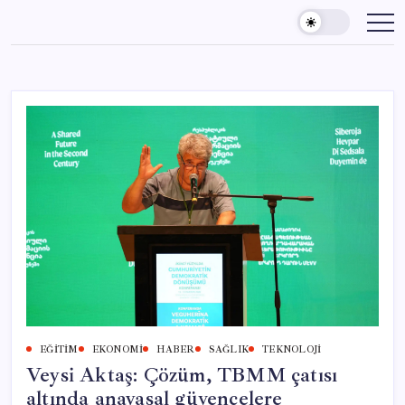
Skip
to
content
EĞITIM
EKONOMI
HABER
SAĞLIK
TEKNOLOJI
Veysi Aktaş: Çözüm, TBMM çatısı
altında anayasal güvencelere