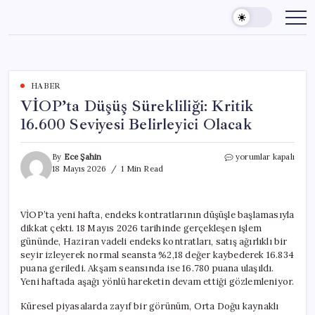
Skip
to
content
HABER
VİOP’ta Düşüş Sürekliliği: Kritik
16.600 Seviyesi Belirleyici Olacak
VİOP’ta
By
Ece Şahin
yorumlar kapalı
Düşüş
18 Mayıs 2026
1 Min Read
Sürekliliği:
Kritik
16.600
VİOP’ta yeni hafta, endeks kontratlarının düşüşle başlamasıyla
Seviyesi
dikkat çekti. 18 Mayıs 2026 tarihinde gerçekleşen işlem
Belirleyici
Olacak
gününde, Haziran vadeli endeks kontratları, satış ağırlıklı bir
için
seyir izleyerek normal seansta %2,18 değer kaybederek 16.834
puana geriledi. Akşam seansında ise 16.780 puana ulaşıldı.
Yeni haftada aşağı yönlü hareketin devam ettiği gözlemleniyor.
Küresel piyasalarda zayıf bir görünüm, Orta Doğu kaynaklı