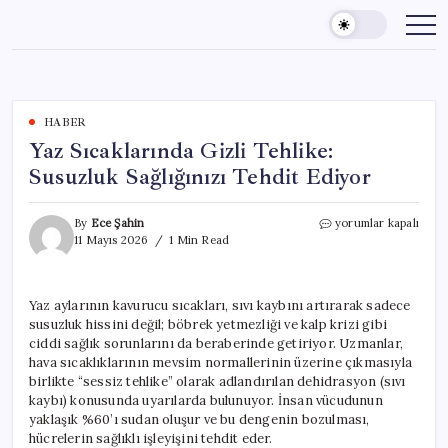
Skip
to
content
HABER
Yaz Sıcaklarında Gizli Tehlike:
Susuzluk Sağlığınızı Tehdit Ediyor
Yaz
By
Ece Şahin
yorumlar kapalı
Sıcaklarında
11 Mayıs 2026
1 Min Read
Gizli
Tehlike:
Susuzluk
Yaz aylarının kavurucu sıcakları, sıvı kaybını artırarak sadece
Sağlığınızı
susuzluk hissini değil; böbrek yetmezliği ve kalp krizi gibi
Tehdit
Ediyor
ciddi sağlık sorunlarını da beraberinde getiriyor. Uzmanlar,
için
hava sıcaklıklarının mevsim normallerinin üzerine çıkmasıyla
birlikte “sessiz tehlike” olarak adlandırılan dehidrasyon (sıvı
kaybı) konusunda uyarılarda bulunuyor. İnsan vücudunun
yaklaşık %60’ı sudan oluşur ve bu dengenin bozulması,
hücrelerin sağlıklı işleyişini tehdit eder.