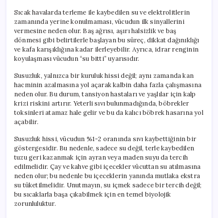
Sıcak havalarda terleme ile kaybedilen su ve elektrolitlerin
zamanında yerine konulmaması, vücudun ilk sinyallerini
vermesine neden olur. Baş ağrısı, aşırı halsizlik ve baş
dönmesi gibi belirtilerle başlayan bu süreç, dikkat dağınıklığı
ve kafa karışıklığına kadar ilerleyebilir. Ayrıca, idrar renginin
koyulaşması vücudun “su bitti” uyarısıdır.
Susuzluk, yalnızca bir kuruluk hissi değil; aynı zamanda kan
hacminin azalmasına yol açarak kalbin daha fazla çalışmasına
neden olur. Bu durum, tansiyon hastaları ve yaşlılar için kalp
krizi riskini artırır. Yeterli sıvı bulunmadığında, böbrekler
toksinleri atamaz hale gelir ve bu da kalıcı böbrek hasarına yol
açabilir.
Susuzluk hissi, vücudun %1-2 oranında sıvı kaybettiğinin bir
göstergesidir. Bu nedenle, sadece su değil, terle kaybedilen
tuzu geri kazanmak için ayran veya maden suyu da tercih
edilmelidir. Çay ve kahve gibi içecekler vücuttan su atılmasına
neden olur; bu nedenle bu içeceklerin yanında mutlaka ekstra
su tüketilmelidir. Unutmayın, su içmek sadece bir tercih değil;
bu sıcaklarla başa çıkabilmek için en temel biyolojik
zorunluluktur.