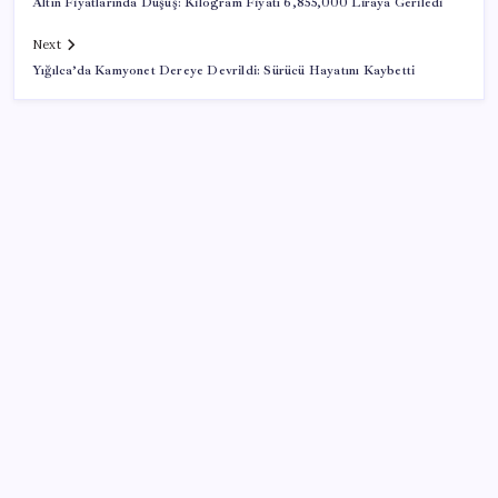
Altın Fiyatlarında Düşüş: Kilogram Fiyatı 6,855,000 Liraya Geriledi
Next
Yığılca’da Kamyonet Dereye Devrildi: Sürücü Hayatını Kaybetti
SON YAZILAR
‘Tek çatı altında toplanmalı’ dedi: Akın Gürlek’ten
‘internet gazeteciliği’ için yasa sinyali mi?
OpenAI’ın İlk Cihazı için Fiyat ve Tasarım Belli Oldu
PS5 Pro için PSSR 2.0 Güncellemesi Yolda: Tüm
Oyunlara Geliyor