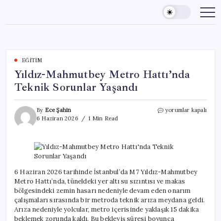
Skip
to
content
EĞITIM
Yıldız-Mahmutbey Metro Hattı’nda
Teknik Sorunlar Yaşandı
Yıldız-
By
Ece Şahin
yorumlar kapalı
Mahmutbey
6 Haziran 2026
1 Min Read
Metro
Hattı’nda
Teknik
Sorunlar
Yaşandı
için
6 Haziran 2026 tarihinde İstanbul’da M7 Yıldız-Mahmutbey
Metro Hattı’nda, tüneldeki yer altı su sızıntısı ve makas
bölgesindeki zemin hasarı nedeniyle devam eden onarım
çalışmaları sırasında bir metroda teknik arıza meydana geldi.
Arıza nedeniyle yolcular, metro içerisinde yaklaşık 15 dakika
beklemek zorunda kaldı. Bu bekleyiş süresi boyunca