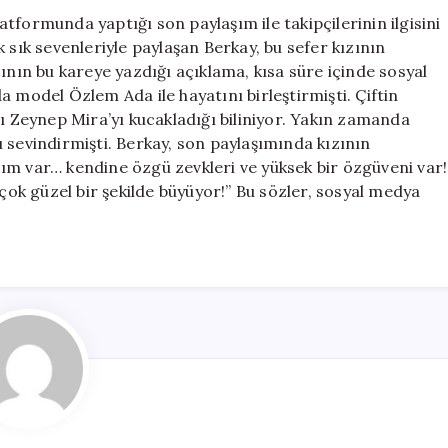
O
tformunda yaptığı son paylaşım ile takipçilerinin ilgisini
Not
 sık sevenleriyle paylaşan Berkay, bu sefer kızının
Dikkat
ının bu kareye yazdığı açıklama, kısa süre içinde sosyal
Çekti
için
 model Özlem Ada ile hayatını birleştirmişti. Çiftin
ları Zeynep Mira’yı kucakladığı biliniyor. Yakın zamanda
 sevindirmişti. Berkay, son paylaşımında kızının
kızım var… kendine özgü zevkleri ve yüksek bir özgüveni var!
k güzel bir şekilde büyüyor!” Bu sözler, sosyal medya