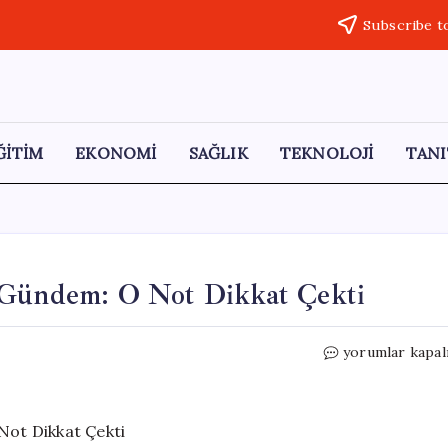
Subscribe t
ĞİTİM
EKONOMİ
SAĞLIK
TEKNOLOJİ
TANI
a Gündem: O Not Dikkat Çekti
Berkay’ın
yorumlar kapal
Kızı
Sosyal
Medyada
Gündem: