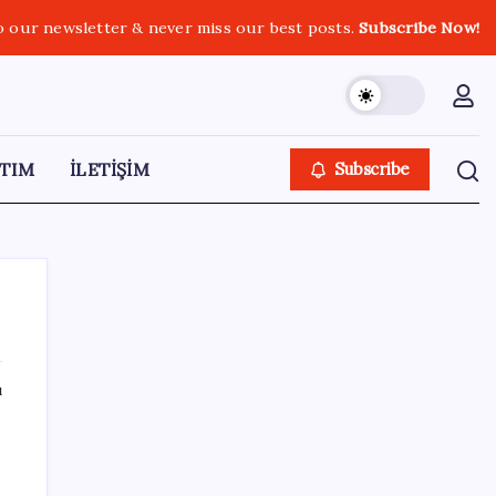
o our newsletter & never miss our best posts.
Subscribe Now!
TIM
İLETİŞİM
Subscribe
ı
SON YAZILAR
Savunma ihracatında hedef dünyada ilk 10