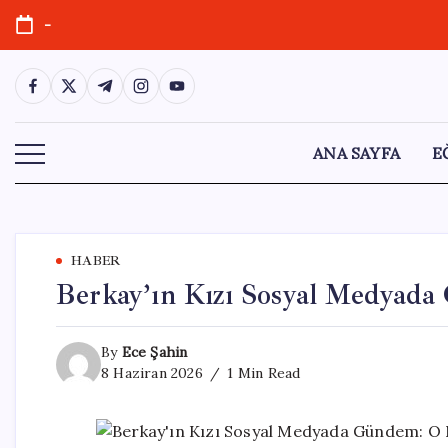
Skip
-
to
content
https://www.facebook.com/
https://twitter.com/
https://t.me/
https://www.instagram.com/
https://youtube.com/
ANA SAYFA
E
HABER
Berkay’ın Kızı Sosyal Medyad
By
Ece Şahin
8 Haziran 2026
1 Min Read