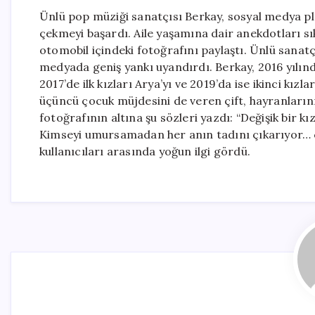
Ünlü pop müziği sanatçısı Berkay, sosyal medya pla
çekmeyi başardı. Aile yaşamına dair anekdotları sık
otomobil içindeki fotoğrafını paylaştı. Ünlü sanatç
medyada geniş yankı uyandırdı. Berkay, 2016 yılında
2017’de ilk kızları Arya’yı ve 2019’da ise ikinci kız
üçüncü çocuk müjdesini de veren çift, hayranlarını
fotoğrafının altına şu sözleri yazdı: “Değişik bir 
Kimseyi umursamadan her anın tadını çıkarıyor… ço
kullanıcıları arasında yoğun ilgi gördü.