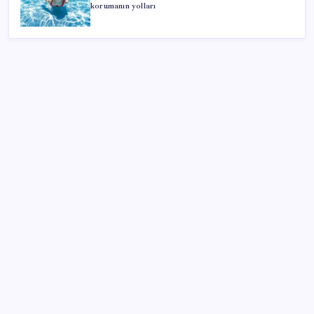
korumanın yolları
SON YAZILAR
Çorbaya eklenen o baharat damarları temizliyor!
Uzmanlardan kolesterol düşüren gizli formül
Otomobilde yeni ÖTV kuralı yürürlükte: Vergi tutarı
o seviyenin altına inemeyecek
Uluslararası forex dolandırıcılığı operasyonu: 54
şüpheli adliyede