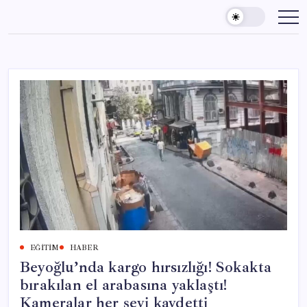
Skip
to
content
EĞITIM
HABER
Beyoğlu’nda kargo hırsızlığı! Sokakta
bırakılan el arabasına yaklaştı!
Kameralar her şeyi kaydetti