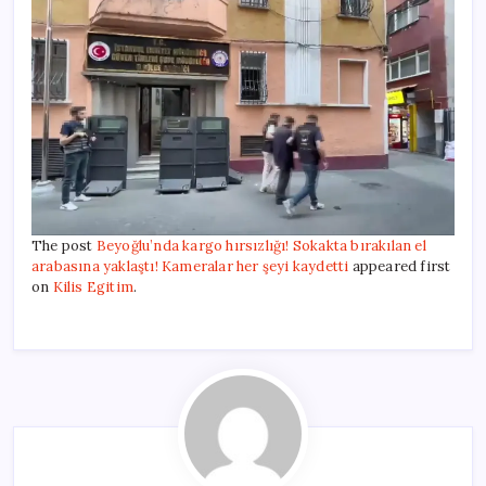
The post
Beyoğlu’nda kargo hırsızlığı! Sokakta bırakılan el
arabasına yaklaştı! Kameralar her şeyi kaydetti
appeared first
on
Kilis Egitim
.