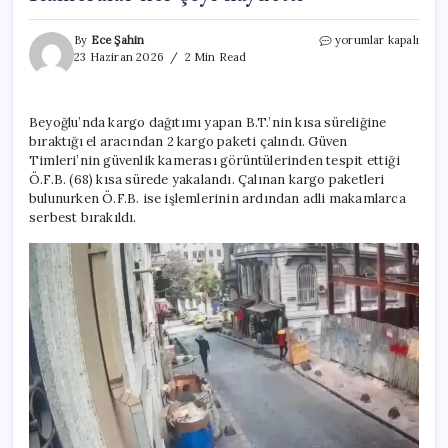
Beyoğlu’nda
By
Ece Şahin
yorumlar kapalı
kargo
23 Haziran 2026
2 Min Read
hırsızlığı!
Sokakta
bırakılan
Beyoğlu’nda kargo dağıtımı yapan B.T.’nin kısa süreliğine
el
bıraktığı el aracından 2 kargo paketi çalındı. Güven
arabasına
yaklaştı!
Timleri’nin güvenlik kamerası görüntülerinden tespit ettiği
Kameralar
Ö.F.B. (68) kısa sürede yakalandı. Çalınan kargo paketleri
her
bulunurken Ö.F.B. ise işlemlerinin ardından adli makamlarca
şeyi
serbest bırakıldı.
kaydetti
için