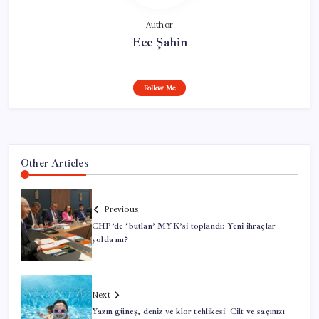
Author
Ece Şahin
Follow Me
Other Articles
Previous
CHP’de ‘butlan’ MYK’si toplandı: Yeni ihraçlar
yolda mı?
Next
Yazın güneş, deniz ve klor tehlikesi! Cilt ve saçınızı