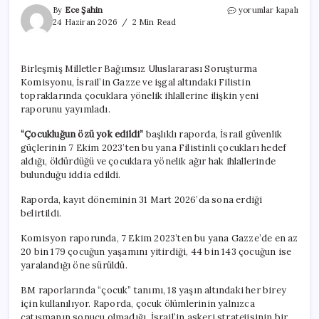
BM
By
Ece Şahin
yorumlar kapalı
Komisyonu’ndan
24 Haziran 2026
2 Min Read
Gazze
raporu:
‘Çocukluğun
Birleşmiş Milletler Bağımsız Uluslararası Soruşturma
özü
Komisyonu, İsrail’in Gazze ve işgal altındaki Filistin
yok
edildi’
topraklarında çocuklara yönelik ihlallerine ilişkin yeni
için
raporunu yayımladı.
“Çocukluğun özü yok edildi”
başlıklı raporda, İsrail güvenlik
güçlerinin 7 Ekim 2023’ten bu yana Filistinli çocukları hedef
aldığı, öldürdüğü ve çocuklara yönelik ağır hak ihlallerinde
bulunduğu iddia edildi.
Raporda, kayıt döneminin 31 Mart 2026’da sona erdiği
belirtildi.
Komisyon raporunda, 7 Ekim 2023’ten bu yana Gazze’de en az
20 bin 179 çocuğun yaşamını yitirdiği, 44 bin 143 çocuğun ise
yaralandığı öne sürüldü.
BM raporlarında “çocuk” tanımı, 18 yaşın altındaki her birey
için kullanılıyor. Raporda, çocuk ölümlerinin yalnızca
çatışmanın sonucu olmadığı, İsrail’in askeri stratejisinin bir