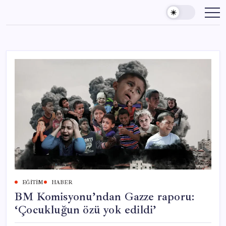
Skip
to
content
EĞITIM
HABER
BM Komisyonu’ndan Gazze raporu:
‘Çocukluğun özü yok edildi’