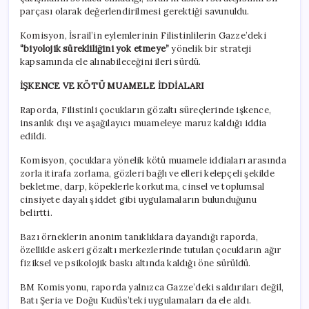
parçası olarak değerlendirilmesi gerektiği savunuldu.
Komisyon, İsrail’in eylemlerinin Filistinlilerin Gazze’deki
“biyolojik sürekliliğini yok etmeye”
yönelik bir strateji
kapsamında ele alınabileceğini ileri sürdü.
İŞKENCE VE KÖTÜ MUAMELE İDDİALARI
Raporda, Filistinli çocukların gözaltı süreçlerinde işkence,
insanlık dışı ve aşağılayıcı muameleye maruz kaldığı iddia
edildi.
Komisyon, çocuklara yönelik kötü muamele iddiaları arasında
zorla itirafa zorlama, gözleri bağlı ve elleri kelepçeli şekilde
bekletme, darp, köpeklerle korkutma, cinsel ve toplumsal
cinsiyete dayalı şiddet gibi uygulamaların bulunduğunu
belirtti.
Bazı örneklerin anonim tanıklıklara dayandığı raporda,
özellikle askeri gözaltı merkezlerinde tutulan çocukların ağır
fiziksel ve psikolojik baskı altında kaldığı öne sürüldü.
BM Komisyonu, raporda yalnızca Gazze’deki saldırıları değil,
Batı Şeria ve Doğu Kudüs’teki uygulamaları da ele aldı.