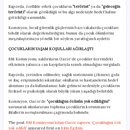
Raporda, özellikle erkek çocukların
“terörist”
ya da
“geleceğin
teröristi”
olarak görüldüğü ve bu algı nedeniyle hedef haline
getirildiği savunuldu.
Komisyon, İsrail güvenlik güçlerinin bazı vakalarda çocukları
tehdit olarak değerlendirdiğini, bunun da çocuk ölümlerini
meşrulaştırmaya yönelik bir söylem yarattığını kaydetti.
ÇOCUKLARIN YAŞAM KOŞULLARI AĞIRLAŞTI
BM Komisyonu, saldırıların Gazze’de çocuklar üzerindeki
etkisinin yalnızca can kayıplarıyla sınırlı olmadığını vurguladı.
Raporda, yerinden edilmeler, sağlık sisteminin çökmesi, gıda
ve ilaç erişimindeki sıkıntılar, okulların ve hastanelerin hedef
alınması ya da kullanılamaz hale gelmesi nedeniyle çocukların
fiziksel ve psikolojik olarak büyük yıkım yaşadığı belirtildi.
Komisyon, Gazze’de
“çocukluğun özünün yok edildiğini”
savunarak uluslararası topluma çocukların korunması ve
ihlallerin soruşturulması çağrısında bulundu.
The post
BM Komisyonu’ndan Gazze raporu: ‘Çocukluğun özü
yok edildi’
appeared first on
Kilis Egitim
.