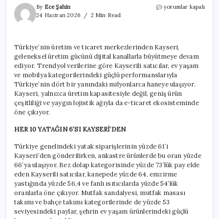
Satışlarda
By
Ece Şahin
yorumlar kapalı
Kayseri
24 Haziran 2026
2 Min Read
damgası!
Her
10
Türkiye’nin üretim ve ticaret merkezlerinden Kayseri,
yataktan
geleneksel üretim gücünü dijital kanallarla büyütmeye devam
6’sı
buradan
ediyor. Trendyol verilerine göre Kayserili satıcılar, ev yaşam
gönderiliyor
ve mobilya kategorilerindeki güçlü performanslarıyla
için
Türkiye’nin dört bir yanındaki milyonlarca haneye ulaşıyor.
Kayseri, yalnızca üretim kapasitesiyle değil, geniş ürün
çeşitliliği ve yaygın lojistik ağıyla da e-ticaret ekosisteminde
öne çıkıyor.
HER 10 YATAĞIN 6’SI KAYSERİ’DEN
Türkiye genelindeki yatak siparişlerinin yüzde 61’i
Kayseri’den gönderilirken, ankastre ürünlerde bu oran yüzde
66’ya ulaşıyor. Bez dolap kategorisinde yüzde 73’lük pay elde
eden Kayserili satıcılar, kanepede yüzde 64, emzirme
yastığında yüzde 56,4 ve fanlı ısıtıcılarda yüzde 54’lük
oranlarla öne çıkıyor. Mutfak sandalyesi, mutfak masası
takımı ve bahçe takımı kategorilerinde de yüzde 53
seviyesindeki paylar, şehrin ev yaşam ürünlerindeki güçlü