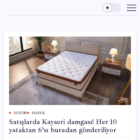
Skip
to
content
EĞITIM
HABER
Satışlarda Kayseri damgası! Her 10
yataktan 6’sı buradan gönderiliyor