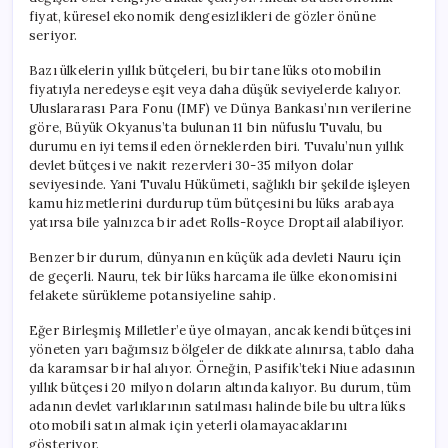
fiyat, küresel ekonomik dengesizlikleri de gözler önüne
seriyor.
Bazı ülkelerin yıllık bütçeleri, bu bir tane lüks otomobilin
fiyatıyla neredeyse eşit veya daha düşük seviyelerde kalıyor.
Uluslararası Para Fonu (IMF) ve Dünya Bankası’nın verilerine
göre, Büyük Okyanus’ta bulunan 11 bin nüfuslu Tuvalu, bu
durumu en iyi temsil eden örneklerden biri. Tuvalu’nun yıllık
devlet bütçesi ve nakit rezervleri 30-35 milyon dolar
seviyesinde. Yani Tuvalu Hükümeti, sağlıklı bir şekilde işleyen
kamu hizmetlerini durdurup tüm bütçesini bu lüks arabaya
yatırsa bile yalnızca bir adet Rolls-Royce Droptail alabiliyor.
Benzer bir durum, dünyanın en küçük ada devleti Nauru için
de geçerli. Nauru, tek bir lüks harcama ile ülke ekonomisini
felakete sürükleme potansiyeline sahip.
Eğer Birleşmiş Milletler’e üye olmayan, ancak kendi bütçesini
yöneten yarı bağımsız bölgeler de dikkate alınırsa, tablo daha
da karamsar bir hal alıyor. Örneğin, Pasifik’teki Niue adasının
yıllık bütçesi 20 milyon doların altında kalıyor. Bu durum, tüm
adanın devlet varlıklarının satılması halinde bile bu ultra lüks
otomobili satın almak için yeterli olamayacaklarını
gösteriyor.