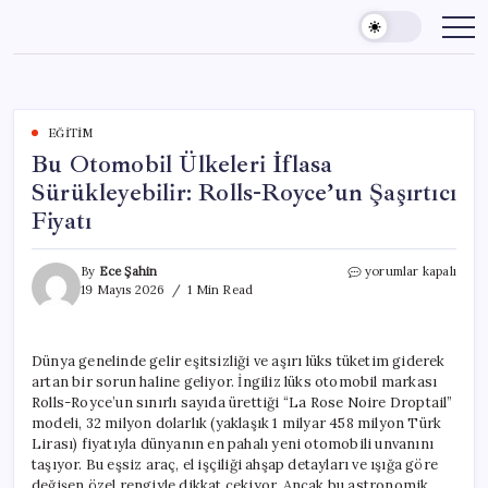
Skip
to
content
EĞITIM
Bu Otomobil Ülkeleri İflasa
Sürükleyebilir: Rolls-Royce’un Şaşırtıcı
Fiyatı
Bu
By
Ece Şahin
yorumlar kapalı
Otomobil
19 Mayıs 2026
1 Min Read
Ülkeleri
İflasa
Sürükleyebilir:
Dünya genelinde gelir eşitsizliği ve aşırı lüks tüketim giderek
Rolls-
artan bir sorun haline geliyor. İngiliz lüks otomobil markası
Royce’un
Şaşırtıcı
Rolls-Royce’un sınırlı sayıda ürettiği “La Rose Noire Droptail”
Fiyatı
modeli, 32 milyon dolarlık (yaklaşık 1 milyar 458 milyon Türk
için
Lirası) fiyatıyla dünyanın en pahalı yeni otomobili unvanını
taşıyor. Bu eşsiz araç, el işçiliği ahşap detayları ve ışığa göre
değişen özel rengiyle dikkat çekiyor. Ancak bu astronomik