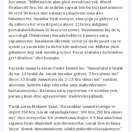
Kocaman, “Milletimizin alım gücü neredeyse yok. Mazot
fiyatları 80 lira, biz de indirim yapsak bile bu bizi kurtarmıyor.
80 veya 90 liraya muz satmaya çalışıyoruz ama alıcı
bulamıyoruz. İnsanlar fiyat soruyor, ama çoğu ya gidiyor ya
da yalnızca bir veya iki parça alıyor. 22 liraya aldığımız
portakalın kilosunu 20 liraya veriyoruz. Durumumuz hiç de iç
açıcı değil. Ürünlerimiz burada bekliyor, kimseye satış
yapamıyoruz. İnsanların ellerinde ya bir ya da iki poşet var ve
içinde ya yarım kilo ya da bir kilo malzeme var. Milletin yüzü
gülmüyor, hep asık suratlı geçiyor. Pazar arabaları da bomboş
geri dönüyor.” diye konuştu.
Pazarda yumurta satan Önder Kumru ise, “Yumurtalar 6 liralık
da var, 3,5 liralık da. Ancak insanlar geliyor, ‘5 lira olmaz mı?’
diyor. 3,5 liralık yumurtaya da ‘2-2,5 lira olmaz mı?’ yanıtını
alıyorum. İndirim talep ediyorlar ama maliyetlerimizi
kurtaramıyoruz. Zararına satış yapıyorum, en azından yem
parası çıksın diye uğraşıyorum.” ifadelerini kullandı.
Tavuk satan Mehmet Yanıt, “Bu tavuklar yumurta tavuğu ve
değeri 350 lira. Ancak vatandaşlarımız ‘300 lira, 250 lira olmaz
mı?’ diye soruyorlar. Bir yumurtanın değeri 4-5 lira ama buna
rağmen fiyatı düşürmek için direniyorlar. Ancak ben de buna
‘hayır’ demek durumundayım, çünkü maliyetleri karşılamıyor.”