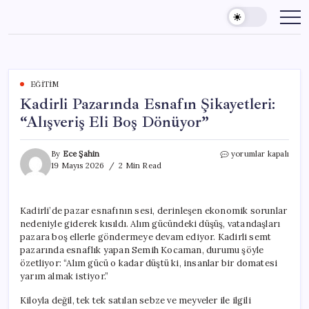
Skip
to
content
EĞITIM
Kadirli Pazarında Esnafın Şikayetleri:
“Alışveriş Eli Boş Dönüyor”
Kadirli
By
Ece Şahin
yorumlar kapalı
Pazarında
19 Mayıs 2026
2 Min Read
Esnafın
Şikayetleri:
“Alışveriş
Kadirli’de pazar esnafının sesi, derinleşen ekonomik sorunlar
Eli
nedeniyle giderek kısıldı. Alım gücündeki düşüş, vatandaşları
Boş
Dönüyor”
pazara boş ellerle göndermeye devam ediyor. Kadirli semt
için
pazarında esnaflık yapan Semih Kocaman, durumu şöyle
özetliyor: “Alım gücü o kadar düştü ki, insanlar bir domatesi
yarım almak istiyor.”
Kiloyla değil, tek tek satılan sebze ve meyveler ile ilgili