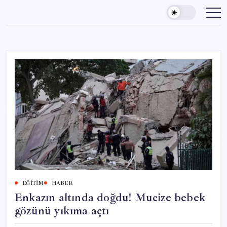
Skip
to
content
EĞITIM
HABER
Enkazın altında doğdu! Mucize bebek
gözünü yıkıma açtı