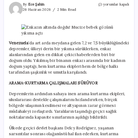
Enkazın
By
Ece Şahin
yorumlar kapalı
altında
26 Haziran 2026
2 Min Read
doğdu!
Mucize
bebek
gözünü
yıkıma
açtı
Venezuela
’da art arda meydana gelen 7,2 ve 7,5 büyüklüğündeki
için
depremler, ülkeyi derin bir yıkıma sürüklerken, enkaz
alanlarından gelen en dikkat çekici haberlerden biri bir
doğum oldu. Yıkılmış bir binanın enkazı arasında bir kadının
doğum yaptığı, hem kurtarma ekipleri hem de bölge halkı
tarafından şaşkınlık ve umutla karşılandı.
ARAMA-KURTARMA ÇALIŞMALARI SÜRÜYOR
Depremlerin ardından sahaya inen arama kurtarma ekipleri,
uluslararası destekle çalışmalarını hızlandırırken, birçok
bölgede ulaşımın kesilmesi ve altyapının zarar görmesi
müdahaleyi zorlaştırdı. Yaralıların taşındığı geçici sağlık
noktalarında kapasite sınırlarının aşıldığı bildirildi.
Ülkede geçici devlet başkanı Delcy Rodríguez, yaşanan
sarsıntılar sonrası olağanüstü hal ilan ederken, kurtarma