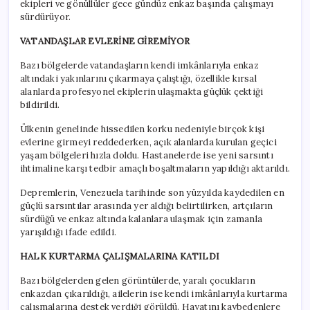
ekipleri ve gönüllüler gece gündüz enkaz başında çalışmayı
sürdürüyor.
VATANDAŞLAR EVLERİNE GİREMİYOR
Bazı bölgelerde vatandaşların kendi imkânlarıyla enkaz
altındaki yakınlarını çıkarmaya çalıştığı, özellikle kırsal
alanlarda profesyonel ekiplerin ulaşmakta güçlük çektiği
bildirildi.
Ülkenin genelinde hissedilen korku nedeniyle birçok kişi
evlerine girmeyi reddederken, açık alanlarda kurulan geçici
yaşam bölgeleri hızla doldu. Hastanelerde ise yeni sarsıntı
ihtimaline karşı tedbir amaçlı boşaltmaların yapıldığı aktarıldı.
Depremlerin, Venezuela tarihinde son yüzyılda kaydedilen en
güçlü sarsıntılar arasında yer aldığı belirtilirken, artçıların
sürdüğü ve enkaz altında kalanlara ulaşmak için zamanla
yarışıldığı ifade edildi.
HALK KURTARMA ÇALIŞMALARINA KATILDI
Bazı bölgelerden gelen görüntülerde, yaralı çocukların
enkazdan çıkarıldığı, ailelerin ise kendi imkânlarıyla kurtarma
çalışmalarına destek verdiği görüldü. Hayatını kaybedenlere