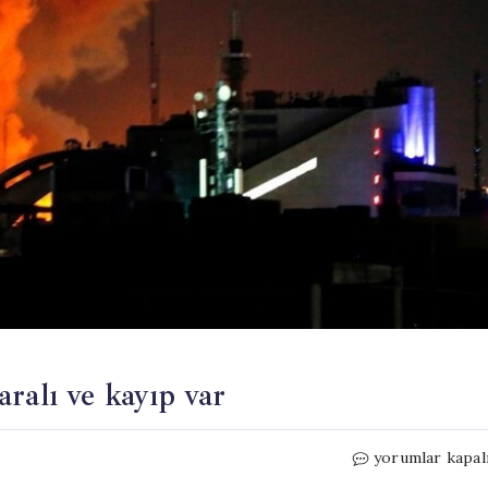
ralı ve kayıp var
Katar’da
yorumlar kapal
patlama…