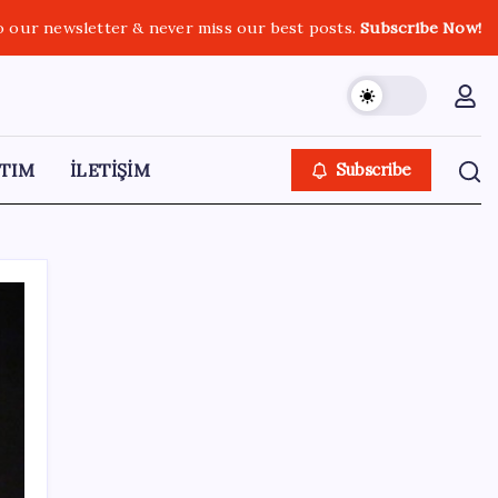
o our newsletter & never miss our best posts.
Subscribe Now!
TIM
İLETİŞİM
Subscribe
SON YAZILAR
Çorbaya eklenen o baharat damarları
temizliyor! Uzmanlardan kolesterol