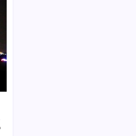
düşüren gizli formül
Otomobilde yeni ÖTV kuralı yürürlükte:
Vergi tutarı o seviyenin altına inemeyecek
Uluslararası forex dolandırıcılığı
operasyonu: 54 şüpheli adliyede
İran ordusu: Bahreyn’deki ABD’ye ait Şeyh
İsa Üssü’nü hedef aldık
Arjantin’de helikopter kazası: Üst düzey
yetkililerin de aralarında olduğu 7 kişi öldü
eBay, gazetecilere siber taciz davasında
uzlaşmaya gitti: 55 milyon dolar tazminat
ödeyecek
Antalya’da iki ayrı noktada orman yangını
Sarıyer TEM Otoyolu’nda midibüs devrildi:
Yaralılar var
ı
‘İnternette asgari düzeyde kişisel veri
paylaşılabilir’