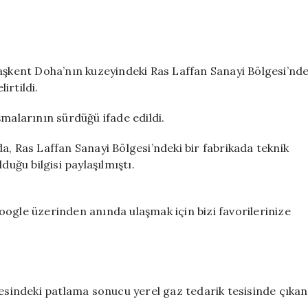
Çok
sayıda
yaralı
ve
kayıp
başkent Doha’nın kuzeyindeki Ras Laffan Sanayi Bölgesi’nd
var
irtildi.
için
şmalarının sürdüğü ifade edildi.
a, Ras Laffan Sanayi Bölgesi’ndeki bir fabrikada teknik
ğu bilgisi paylaşılmıştı.
ogle üzerinden anında ulaşmak için bizi favorilerinize
gesindeki patlama sonucu yerel gaz tedarik tesisinde çıkan