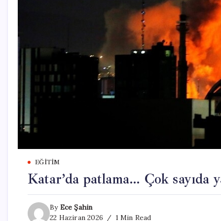
EĞITIM
Katar’da patlama… Çok sayıda ya
By
Ece Şahin
22 Haziran 2026
1 Min Read