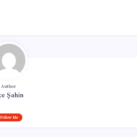
Author
ce Şahin
Follow Me