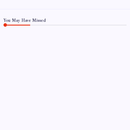
You May Have Missed
EĞITIM
Yanardağ patladı gökyüzünü kül kapladı: Uçuşlar
askıya alındı!
By
Ece Şahin