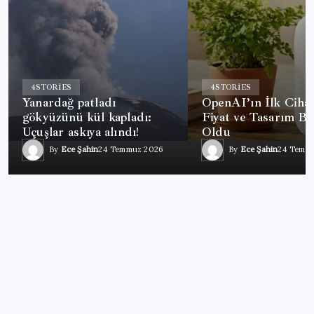
4
STORIES
4
STORIES
Yanardağ patladı
OpenAI’ın İlk Cihaz
gökyüzünü kül kapladı:
Fiyat ve Tasarım Bel
Uçuşlar askıya alındı!
Oldu
By
Ece Şahin
24 Temmuz 2026
By
Ece Şahin
24 Temm