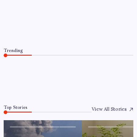
EĞITIM
Yanardağ patladı gökyüzünü kül
kapladı: Uçuşlar askıya alındı!
By
Ece Şahin
10 Ağustos 2026
Trending
Yanardağ patladı gökyüzünü kül kapladı: Uçuşlar askıya
alındı!
10 Ağustos 2026
0
Top Stories
View All Stories