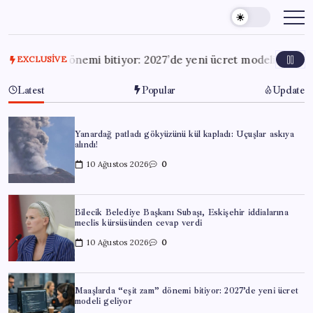
Skip
to
content
am” dönemi bitiyor: 2027’de yeni ücret modeli geliyor
10 
EXCLUSIVE
Latest
Popular
Update
Yanardağ patladı gökyüzünü kül kapladı: Uçuşlar askıya
alındı!
10 Ağustos 2026
0
Bilecik Belediye Başkanı Subaşı, Eskişehir iddialarına
meclis kürsüsünden cevap verdi
10 Ağustos 2026
0
Maaşlarda “eşit zam” dönemi bitiyor: 2027’de yeni ücret
modeli geliyor