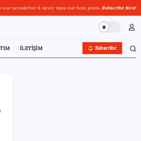
o our newsletter & never miss our best posts.
Subscribe Now!
TIM
İLETİŞİM
Subscribe
ı
SON YAZILAR
Yargıtay’dan kritik karar: SGK emekliye faiz
ödeyecek!