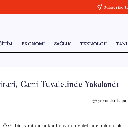
Subscribe t
ĞİTİM
EKONOMİ
SAĞLIK
TEKNOLOJİ
TANI
irari, Cami Tuvaletinde Yakalandı
15
yorumlar kapal
Yıl
Hapis
Cezasıyla
Aranan
ki Ö.G., bir caminin kullanılmayan tuvaletinde bulunarak