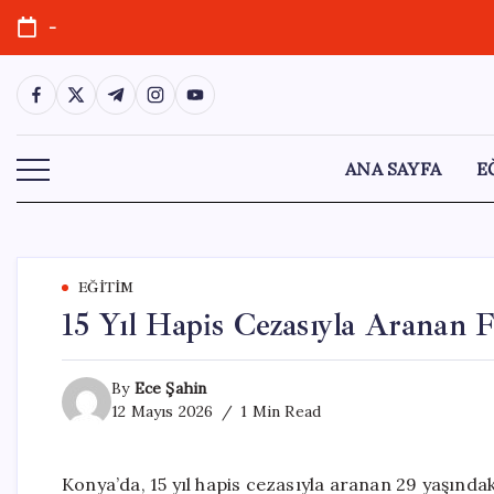
Skip
-
to
content
https://www.facebook.com/
https://twitter.com/
https://t.me/
https://www.instagram.com/
https://youtube.com/
ANA SAYFA
E
EĞITIM
15 Yıl Hapis Cezasıyla Aranan F
By
Ece Şahin
12 Mayıs 2026
1 Min Read
Konya’da, 15 yıl hapis cezasıyla aranan 29 yaşında