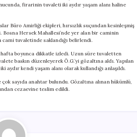
Firari,
nucunda, firarinin tuvaleti iki aydır yaşam alanı haline
Cami
Tuvaletinde
Yakalandı
ar Büro Amirliği ekipleri, hırsızlık suçundan kesinleşmiş
için
ti. Bosna Hersek Mahallesi’nde yer alan bir caminin
cami tuvaletinde saklandığı belirlendi.
ir hafta boyunca dikkatle izledi. Uzun süre tuvaletten
alete baskın düzenleyerek Ö.G.’yi gözaltına aldı. Yapılan
ki aydır kendi yaşam alanı olarak kullandığı anlaşıldı.
 çok sayıda anahtar bulundu. Gözaltına alınan hükümlü,
ından cezaevine teslim edildi.