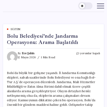
Skip
to
content
EĞITIM
Bolu Belediyesi’nde Jandarma
Operasyonu: Arama Başlatıldı
Bolu
By
Ece Şahin
yorumlar kapalı
Belediyesi’nde
12 Mayıs 2026
1 Min Read
Jandarma
Operasyonu:
Arama
Bolu’da büyük bir gelişme yaşandı. İl Jandarma Komutanlığı
Başlatıldı
ekipleri, sabah saatlerinde Bolu Belediyesi ve ona bağlı Bol-
için
Tur A.Ş.’de operasyon düzenledi. Jandarma, Mali Hizmetler
Müdürlüğü ve Satın Alma Birimi dahil olmak üzere çeşitli
alanlarda arama gerçekleştiriyor. Olayın detayları henüz
netleşmemiş olsa da, ekiplerin arama çalışmaları devam
ediyor. Kamuoyunun dikkatini çeken bu operasyon, Bolu’da
önemli bir gündem maddesi haline geldi. Gelişmeler takip