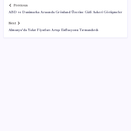
Previous
ABD ve Danimarka Arasında Grönland Üzerine Gizli Askeri Görüşmeler
Next
Almanya’da Yakıt Fiyatları Artışı Enflasyonu Tırmandırdı
SON YAZILAR
KOBİ’ler için akıllı üretim üssü
Yargıtay’dan kritik karar: SGK emekliye faiz
ödeyecek!