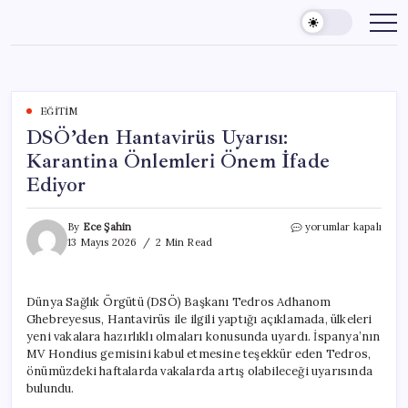
Skip
to
content
EĞITIM
DSÖ’den Hantavirüs Uyarısı:
Karantina Önlemleri Önem İfade
Ediyor
DSÖ’den
By
Ece Şahin
yorumlar kapalı
Hantavirüs
13 Mayıs 2026
2 Min Read
Uyarısı:
Karantina
Önlemleri
Dünya Sağlık Örgütü (DSÖ) Başkanı Tedros Adhanom
Önem
Ghebreyesus, Hantavirüs ile ilgili yaptığı açıklamada, ülkeleri
İfade
Ediyor
yeni vakalara hazırlıklı olmaları konusunda uyardı. İspanya’nın
için
MV Hondius gemisini kabul etmesine teşekkür eden Tedros,
önümüzdeki haftalarda vakalarda artış olabileceği uyarısında
bulundu.