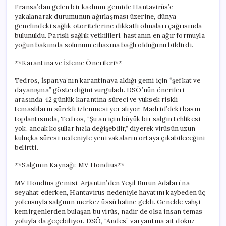
Fransa’dan gelen bir kadının gemide Hantavirüs’e
yakalanarak durumunun ağırlaşması üzerine, dünya
genelindeki sağlık otoritelerine dikkatli olmaları çağrısında
bulunuldu. Parisli sağlık yetkilileri, hastanın en ağır formuyla
yoğun bakımda solunum cihazına bağlı olduğunu bildirdi.
**Karantina ve İzleme Önerileri**
Tedros, İspanya’nın karantinaya aldığı gemi için “şefkat ve
dayanışma” gösterdiğini vurguladı. DSÖ’nün önerileri
arasında 42 günlük karantina süreci ve yüksek riskli
temaslıların sürekli izlenmesi yer alıyor. Madrid’deki basın
toplantısında, Tedros, “Şu an için büyük bir salgın tehlikesi
yok, ancak koşullar hızla değişebilir,” diyerek virüsün uzun
kuluçka süresi nedeniyle yeni vakaların ortaya çıkabileceğini
belirtti.
**Salgının Kaynağı: MV Hondius**
MV Hondius gemisi, Arjantin’den Yeşil Burun Adaları’na
seyahat ederken, Hantavirüs nedeniyle hayatını kaybeden üç
yolcusuyla salgının merkez üssü haline geldi. Genelde vahşi
kemirgenlerden bulaşan bu virüs, nadir de olsa insan temas
yoluyla da geçebiliyor. DSÖ, “Andes” varyantına ait dokuz