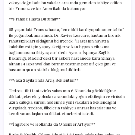
vakayı doğruladı; bu vakalar arasında gemiden tahliye edilen
bir Fransız ve bir Amerikalı da bulunuyor.
**Fransız Hasta Durumu**
65 yaşındaki Fransız hasta, “en ciddi kardiyopulmoner tablo”
ile yoğun bakıma alındı. Dr. Xavier Lescure, hastanın kronik
rahatsızlıkları olduğunu belirterek, “Hastanın hayatta
kalabilmesi için yapay akciğer ve kan bypass cihazına
bağlanmasına ihtiyaç var,” dedi. Ayrıca, İspanya Sağlık
Bakanlığı, Madrid’deki bir askeri hastanede karantinaya
alınan 14 İspanyol’dan birinin testinin pozitif çıktığını ve
hastanın şu an stabil olduğunu bildirdi.
**Vaka Sayılarında Artış Beklentisi**
Tedros, ilk Hantavirüs vakasının 6 Nisan’da görüldüğüne
dikkat çekerek, yolcular arasındaki yoğun etkileşim ve virüsün
uzun kuluçka süresi nedeniyle yeni vakaların beklendiğini
vurguladı. Tedros, ülkelerin tahliye sonrası hastalarına ve
kendi vatandaşlarına dikkat etmelerini istedi.
**İngiltere ve Hollanda’da Önlemler Artıyor**
Birleşik Krallık, Güney Atlantik’teki uzak adalardan gelen ve