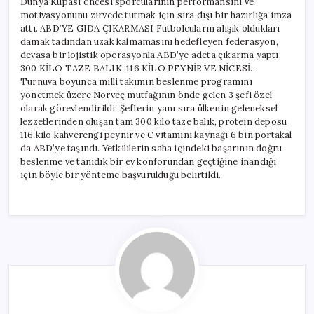
Dünya Kupası öncesi sporcularının performansını ve
için
motivasyonunu zirvede tutmak için sıra dışı bir hazırlığa imza
attı. ABD’YE GIDA ÇIKARMASI Futbolcuların alışık oldukları
damak tadından uzak kalmamasını hedefleyen federasyon,
devasa bir lojistik operasyonla ABD’ye adeta çıkarma yaptı.
300 KİLO TAZE BALIK, 116 KİLO PEYNİR VE NİCESİ…
Turnuva boyunca milli takımın beslenme programını
yönetmek üzere Norveç mutfağının önde gelen 3 şefi özel
olarak görevlendirildi. Şeflerin yanı sıra ülkenin geleneksel
lezzetlerinden oluşan tam 300 kilo taze balık, protein deposu
116 kilo kahverengi peynir ve C vitamini kaynağı 6 bin portakal
da ABD’ye taşındı. Yetkililerin saha içindeki başarının doğru
beslenme ve tanıdık bir ev konforundan geçtiğine inandığı
için böyle bir yönteme başvurulduğu belirtildi.