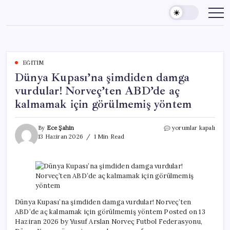
Skip
to
content
EĞITIM
Dünya Kupası’na şimdiden damga
vurdular! Norveç’ten ABD’de aç
kalmamak için görülmemiş yöntem
Dünya
By
Ece Şahin
yorumlar kapalı
Kupası’na
13 Haziran 2026
1 Min Read
şimdiden
damga
vurdular!
Norveç’ten
ABD’de
aç
kalmamak
Dünya Kupası’na şimdiden damga vurdular! Norveç’ten
için
ABD’de aç kalmamak için görülmemiş yöntem Posted on 13
görülmemiş
Haziran 2026 by Yusuf Arslan Norveç Futbol Federasyonu,
yöntem