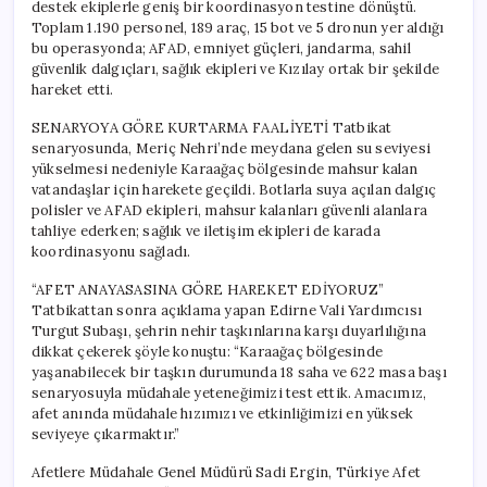
destek ekiplerle geniş bir koordinasyon testine dönüştü.
Toplam 1.190 personel, 189 araç, 15 bot ve 5 dronun yer aldığı
bu operasyonda; AFAD, emniyet güçleri, jandarma, sahil
güvenlik dalgıçları, sağlık ekipleri ve Kızılay ortak bir şekilde
hareket etti.
SENARYOYA GÖRE KURTARMA FAALİYETİ Tatbikat
senaryosunda, Meriç Nehri’nde meydana gelen su seviyesi
yükselmesi nedeniyle Karaağaç bölgesinde mahsur kalan
vatandaşlar için harekete geçildi. Botlarla suya açılan dalgıç
polisler ve AFAD ekipleri, mahsur kalanları güvenli alanlara
tahliye ederken; sağlık ve iletişim ekipleri de karada
koordinasyonu sağladı.
“AFET ANAYASASINA GÖRE HAREKET EDİYORUZ”
Tatbikattan sonra açıklama yapan Edirne Vali Yardımcısı
Turgut Subaşı, şehrin nehir taşkınlarına karşı duyarlılığına
dikkat çekerek şöyle konuştu: “Karaağaç bölgesinde
yaşanabilecek bir taşkın durumunda 18 saha ve 622 masa başı
senaryosuyla müdahale yeteneğimizi test ettik. Amacımız,
afet anında müdahale hızımızı ve etkinliğimizi en yüksek
seviyeye çıkarmaktır.”
Afetlere Müdahale Genel Müdürü Sadi Ergin, Türkiye Afet