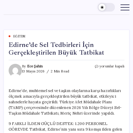
Skip
to
content
EĞITIM
Edirne’de Sel Tedbirleri İçin
Gerçekleştirilen Büyük Tatbikat
Edirne’de
By
Ece Şahin
yorumlar kapalı
Sel
13 Mayıs 2026
2 Min Read
Tedbirleri
İçin
Gerçekleştirilen
Edirne’de, muhtemel sel ve taşkın olaylarına karşı hazırlıkları
Büyük
ölçmek amacıyla gerçekleştirilen büyük tatbikat, etkileyici
Tatbikat
için
sahnelerle hayata geçirildi. Türkiye Afet Müdahale Planı
(TAMP) çerçevesinde düzenlenen 2026 Yılı Bölge Düzeyi Sel-
Taşkın Müdahale Tatbikatı, Meriç Nehri üzerinde yapıldı.
9 FARKLI İLDEN GÜÇLÜ DESTEK: 1.200 PERSONEL
GÖREVDE Tatbikat, Edirne’nin yanı sıra 9 komşu ilden gelen