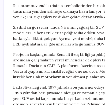
Rus otomotiv endüstrisinin sembollerinden biri ola
tasarımla yeniden sahneye çıkmaya hazırlanıyor. 
yenilikçi SUV çizgileri ve dikkat çekici detaylarıyl
Sızdırılan görseller, Lada Niva’nın çağdaş bir SU
modelleri ile benzerlikler taşıdığı iddia edilen Niva
hatlarıyla dikkat çekiyor. Ayrıca, yeni model; daha
LED aydınlatmalar gibi unsurlarıyla günümüz SUV
Projenin başlangıcında Renault ile iş birliği yapıld
ardından çalışmaların yerel mühendislik ekipleri t
Renault-Dacia’nın CMF-B platformu üzerine inşa e
Vesta altyapısını kullanabileceğini öne sürüyor. M
litrelik benzinli motorlarının yer alması planlanıyo
Lada Niva Legend, 1977 yılından bu yana neredeys
1998 yılından beri piyasada olduğu ve zamanla çeşit
yeni SUV serisi kapsamında bu yıl Lada Azimut mod
otomobilseverler için heyecan verici bir gelişme ol