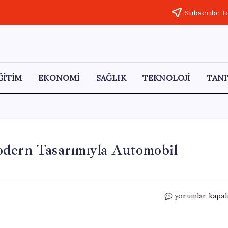
Subscribe t
ĞİTİM
EKONOMİ
SAĞLIK
TEKNOLOJİ
TANI
odern Tasarımıyla Automobil
Efsane
yorumlar kapal
Lada
Niva
Yenilendi: