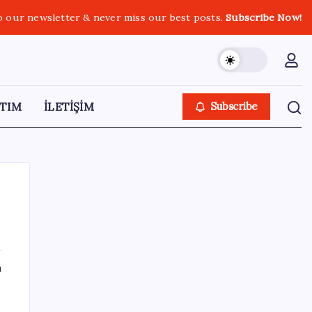
o our newsletter & never miss our best posts.
Subscribe Now!
TIM
İLETİŞİM
Subscribe
SON YAZILAR
ı
Savunma ihracatında hedef dünyada ilk 10