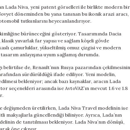
Modern
n Lada Niva, yeni patent görselleri ile birlikte modern bir
Tasarımıyla
Sovyet döneminden bu yana tanınan bu ikonik arazi aracı,
Automobil
a otomobil tutkunlarını heyecanlandırıyor.
Dünyasına
Dönüş
V kimliğine bürüneceğini gösteriyor. Tasarımında Dacia
Yapıyor
, klasik yuvarlak far yapısı ve sağlam köşeli gövde
için
 kaslı çamurluklar, yükseltilmiş omuz çizgisi ve modern
 tasarım anlayışına uyum sağlamış durumda.
ığı belirtilse de, Renault’nun Rusya pazarından çekilmesini
arafından sürdürüldüğü ifade ediliyor. Yeni modelin,
dilmesi bekleniyor; ancak bazı kaynaklar, aracın Lada
otor seçenekleri arasında ise AvtoVAZ’ın mevcut 1.6 ve 1.8
r.
e değişmeden üretilirken, Lada Niva Travel modelinin ise
li makyajlarla güncellendiği biliniyor. Ayrıca, Lada’nın
elinin de tanıtılması bekleniyor. Lada Niva’nın dönüşü,
arak öne çıkıyor.