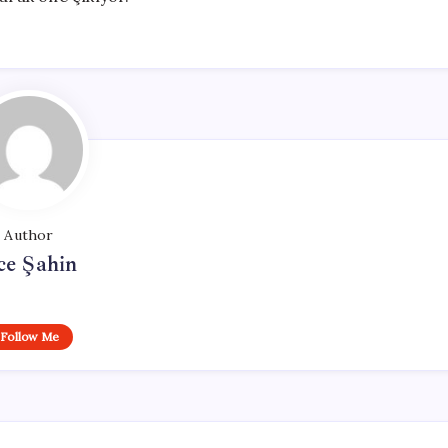
Author
ce Şahin
Follow Me