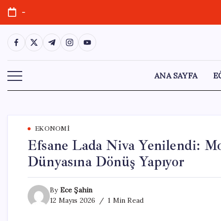
Skip
-
to
content
https://www.facebook.com/
https://twitter.com/
https://t.me/
https://www.instagram.com/
https://youtube.com/
ANA SAYFA
E
EKONOMI
Efsane Lada Niva Yenilendi: M
Dünyasına Dönüş Yapıyor
By
Ece Şahin
12 Mayıs 2026
1 Min Read