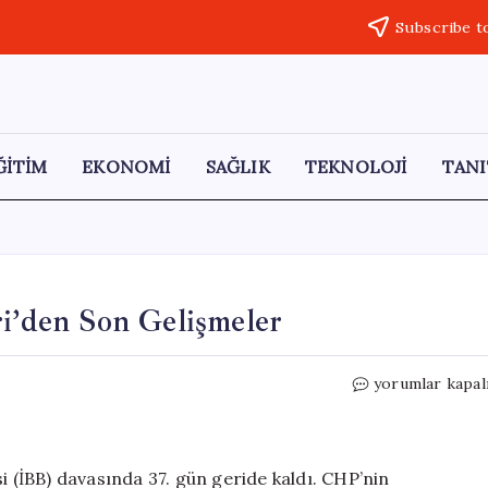
Subscribe t
ĞİTİM
EKONOMİ
SAĞLIK
TEKNOLOJİ
TANI
ri’den Son Gelişmeler
İBB
yorumlar kapal
Davası’nın
37.
Günü:
Silivri’den
i (İBB) davasında 37. gün geride kaldı. CHP’nin