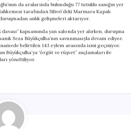
Son
u’nun da aralarında bulunduğu 77 tutuklu sanığın yer
Gelişmeler
Mahkemesi tarafından Silivri’deki Marmara Kapalı
için
 duruşmadan anlık gelişmeleri aktarıyor.
uk davası” kapsamında yan salonda yer alırken, duruşma
sanık Seza Büyükçulha’nın savunmasıyla devam ediyor.
anamede belirtilen 143 eylem arasında ismi geçmiyor.
n Büyükçulha’ya “örgüt ve rüşvet” suçlamaları ile
rı yöneltiliyor.