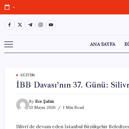
Skip
-
to
content
https://www.facebook.com/
https://twitter.com/
https://t.me/
https://www.instagram.com/
https://youtube.com/
ANA SAYFA
E
EĞITIM
İBB Davası’nın 37. Günü: Siliv
By
Ece Şahin
13 Mayıs 2026
1 Min Read
Silivri’de devam eden İstanbul Büyükşehir Belediyes