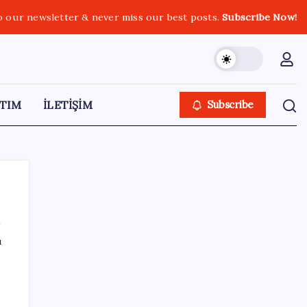
o our newsletter & never miss our best posts.
Subscribe Now!
TIM
İLETİŞİM
Subscribe
ı
SON YAZILAR
KOBİ’ler için akıllı üretim üssü