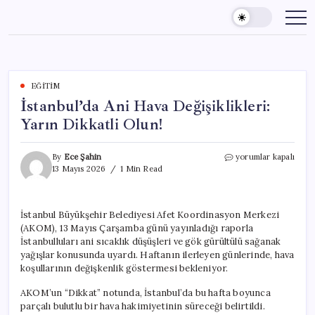
Skip
to
content
EĞITIM
İstanbul’da Ani Hava Değişiklikleri:
Yarın Dikkatli Olun!
İstanbul’da
By
Ece Şahin
yorumlar kapalı
Ani
13 Mayıs 2026
1 Min Read
Hava
Değişiklikleri:
Yarın
İstanbul Büyükşehir Belediyesi Afet Koordinasyon Merkezi
Dikkatli
(AKOM), 13 Mayıs Çarşamba günü yayınladığı raporla
Olun!
için
İstanbulluları ani sıcaklık düşüşleri ve gök gürültülü sağanak
yağışlar konusunda uyardı. Haftanın ilerleyen günlerinde, hava
koşullarının değişkenlik göstermesi bekleniyor.
AKOM’un “Dikkat” notunda, İstanbul’da bu hafta boyunca
parçalı bulutlu bir hava hakimiyetinin süreceği belirtildi.