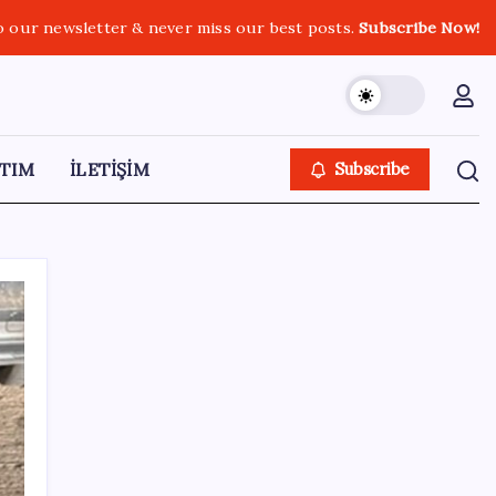
o our newsletter & never miss our best posts.
Subscribe Now!
TIM
İLETİŞİM
Subscribe
SON YAZILAR
Çorbaya eklenen o baharat damarları
temizliyor! Uzmanlardan kolesterol