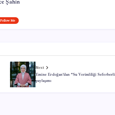
ce Şahin
Follow Me
Next
Emine Erdoğan’dan “Su Verimliliği Seferberli
paylaşımı