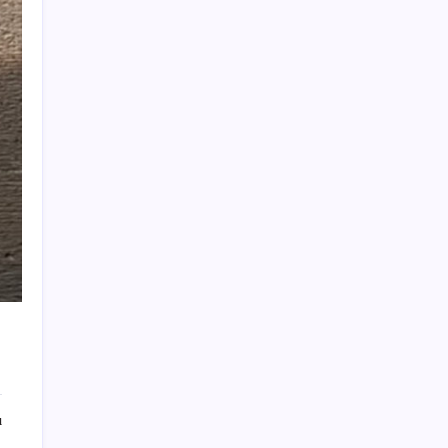
düşüren gizli formül
Otomobilde yeni ÖTV kuralı yürürlükte:
Vergi tutarı o seviyenin altına inemeyecek
Uluslararası forex dolandırıcılığı
operasyonu: 54 şüpheli adliyede
İran ordusu: Bahreyn’deki ABD’ye ait Şeyh
İsa Üssü’nü hedef aldık
Arjantin’de helikopter kazası: Üst düzey
yetkililerin de aralarında olduğu 7 kişi öldü
eBay, gazetecilere siber taciz davasında
uzlaşmaya gitti: 55 milyon dolar tazminat
ödeyecek
Antalya’da iki ayrı noktada orman yangını
Sarıyer TEM Otoyolu’nda midibüs devrildi:
Yaralılar var
ı
‘İnternette asgari düzeyde kişisel veri
paylaşılabilir’