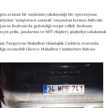
aranıyordu
Bodrum’da
yakayı
pta aranan bir suçlunun yakalandığı bir operasyona
ele
rafından “uyuşturucu satmak” suçundan kırmızı bültenle
verdi
an’ın Bodrum’da gizlendiği tespit edildi. Bodrum
için
çen polis, jandarma ve MİT ekipleri, şüpheliyi yakalamak
inin Turgutreis Mahallesi Gümüşlük Caddesi civarında
ndığı otomobili Gürece Mahallesi Cumhuriyet Bulvarı