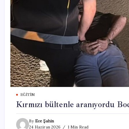
EĞITIM
Kırmızı bültenle aranıyordu Bo
By
Ece Şahin
24 Haziran 2026
1 Min Read