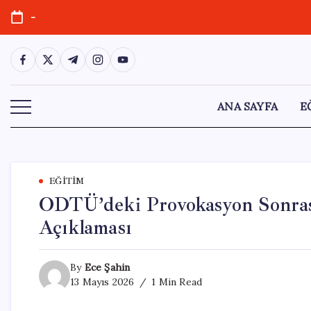
Skip
-
to
content
https://www.facebook.com/
https://twitter.com/
https://t.me/
https://www.instagram.com/
https://youtube.com/
ANA SAYFA
E
EĞITIM
ODTÜ’deki Provokasyon Sonras
Açıklaması
By
Ece Şahin
13 Mayıs 2026
1 Min Read