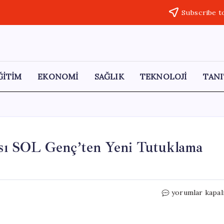
Subscribe t
ĞİTİM
EKONOMİ
SAĞLIK
TEKNOLOJİ
TANI
ı SOL Genç’ten Yeni Tutuklama
ODTÜ’deki
yorumlar kapal
Provokasyon
Sonrası
SOL