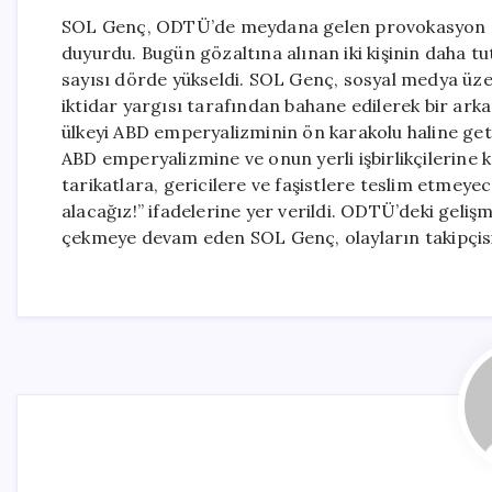
SOL Genç, ODTÜ’de meydana gelen provokasyon ola
duyurdu. Bugün gözaltına alınan iki kişinin daha t
sayısı dörde yükseldi. SOL Genç, sosyal medya ü
iktidar yargısı tarafından bahane edilerek bir arka
ülkeyi ABD emperyalizminin ön karakolu haline get
ABD emperyalizmine ve onun yerli işbirlikçilerine k
tarikatlara, gericilere ve faşistlere teslim etmey
alacağız!” ifadelerine yer verildi. ODTÜ’deki geliş
çekmeye devam eden SOL Genç, olayların takipçisi 