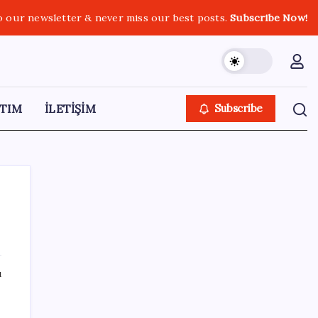
o our newsletter & never miss our best posts.
Subscribe Now!
TIM
İLETİŞİM
Subscribe
SON YAZILAR
ı
Resmi Gazete’de bugün (08.08.2026)