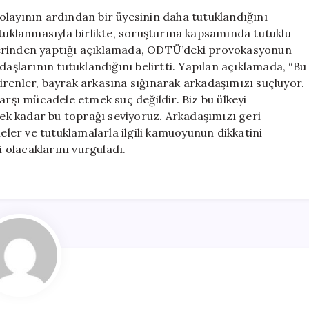
Genç’ten
yının ardından bir üyesinin daha tutuklandığını
Yeni
utuklanmasıyla birlikte, soruşturma kapsamında tutuklu
Tutuklama
zerinden yaptığı açıklamada, ODTÜ’deki provokasyonun
Açıklaması
daşlarının tutuklandığını belirtti. Yapılan açıklamada, “Bu
için
irenler, bayrak arkasına sığınarak arkadaşımızı suçluyor.
arşı mücadele etmek suç değildir. Biz bu ülkeyi
ecek kadar bu toprağı seviyoruz. Arkadaşımızı geri
meler ve tutuklamalarla ilgili kamuoyunun dikkatini
olacaklarını vurguladı.