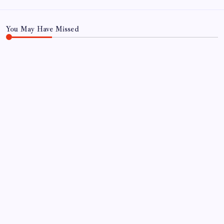
You May Have Missed
EĞITIM
Resmi Gazete’de bugün (08.08.2026)
By
Ece Şahin