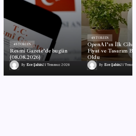
4
STORIES
OpenAI’ın İlk Cihaz
4
STORIES
Resmi Gazete’de bugün
Fiyat ve Tasarım Bel
(08.08.2026)
Oldu
By
Ece Şahin
21 Temmuz 2026
By
Ece Şahin
21 Temmu