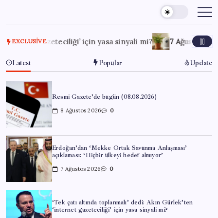
Skip
to
content
t gazeteciliği’ için yasa sinyali mi?
7 Ağustos 2026
OpenAI’
EXCLUSIVE
Latest
Popular
Update
Resmi Gazete’de bugün (08.08.2026)
8 Ağustos 2026
0
Erdoğan’dan ‘Mekke Ortak Savunma Anlaşması’
açıklaması: ‘Hiçbir ülkeyi hedef almıyor’
7 Ağustos 2026
0
‘Tek çatı altında toplanmalı’ dedi: Akın Gürlek’ten
‘internet gazeteciliği’ için yasa sinyali mi?