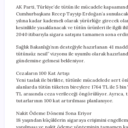
AK Parti, Türkiye’de tütün ile mücadele kapsamında 
Cumhurbaşkanı Recep Tayyip Erdoğan’a sunulacak 
yılına kadar kademeli olarak yürürlüğe girecek ol
kesinlikle yasaklanacak ve tütün ürünleri ile ilgili 
2040 itibarıyla sigara satışını tamamen sona erdi
Sağlık Bakanlığı’nın desteğiyle hazırlanan 41 madd
tütünsüz nesil” vizyonu ile uyumlu olarak hazırland
gündemine gelmesi bekleniyor.
Cezaların 100 Kat Artışı
Yeni taslak ile birlikte, tütünle mücadelede sert ön
alanlarda tütün tüketen bireylere 1764 TL ile 5 bin
TL arasında ceza verileceği öngörülüyor. Ayrıca, 
tutarlarının 100 kat artırılması planlanıyor.
Nakit Ödeme Dönemi Sona Eriyor
18 yaşından küçüklerin sigaraya erişimini engellem
yapılması ve nakit ödeme yönteminin tamamen kal