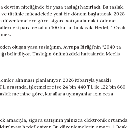
Nakit
devrim niteliğinde bir yasa taslağı hazırladı. Bu taslak,
Ödeme
ve tütünle mücadelede yeni bir dönem başlatacak. 2028
Yasaklanıyor,
an düzenlemelere göre, sigara satışında nakit ödeme
Cezalar
ihlallerdeki para cezaları 100 kat artırılacak. Hedef, 1 Ocak
Yüzlerce
rmek.
Kat
Artıyor
eden oluşan yasa taslağının, Avrupa Birliği’nin “2040’ta
için
ığı belirtiliyor. Taslağın önümüzdeki haftalarda Meclis
lemler alınması planlanıyor. 2026 itibarıyla yasaklı
 TL arasında, işletmelere ise 24 bin 440 TL ile 122 bin 660
taslak metnine göre, kurallara uymayanlar için ceza
ek amacıyla, sigara satışının yalnızca elektronik ortamda
dırılması hedefleniyor. Bu düzenlemelerin amacı, 1 Ocak