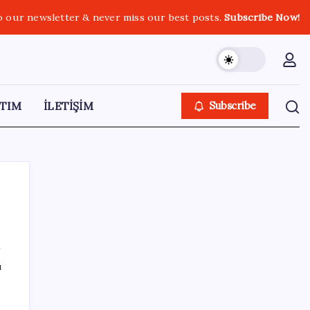
o our newsletter & never miss our best posts.
Subscribe Now!
TIM
İLETİŞİM
Subscribe
SON YAZILAR
ı
KOBİ’ler için akıllı üretim üssü