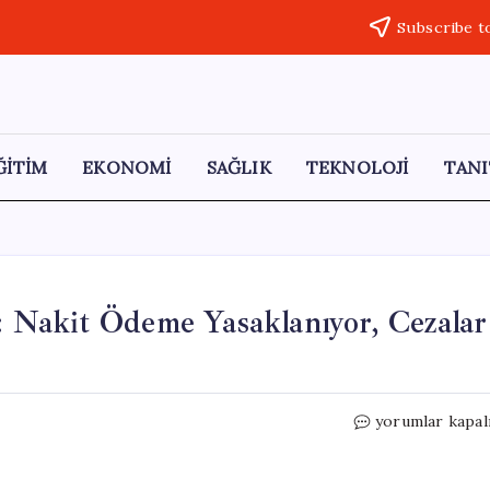
Subscribe t
ĞİTİM
EKONOMİ
SAĞLIK
TEKNOLOJİ
TANI
a: Nakit Ödeme Yasaklanıyor, Cezalar
Sigara
yorumlar kapal
Satışına
Tarihi
Kısıtlama: