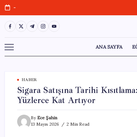
Skip
-
to
content
https://www.facebook.com/
https://twitter.com/
https://t.me/
https://www.instagram.com/
https://youtube.com/
ANA SAYFA
E
HABER
Sigara Satışına Tarihi Kısıtlam
Yüzlerce Kat Artıyor
By
Ece Şahin
13 Mayıs 2026
2 Min Read