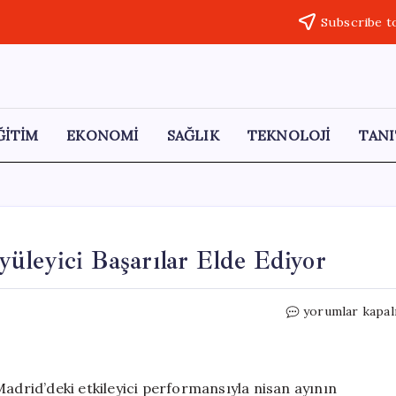
Subscribe t
ĞİTİM
EKONOMİ
SAĞLIK
TEKNOLOJİ
TANI
üleyici Başarılar Elde Ediyor
Arda
yorumlar kapal
Güler,
Real
Madrid’de
Büyüleyici
Madrid’deki etkileyici performansıyla nisan ayının