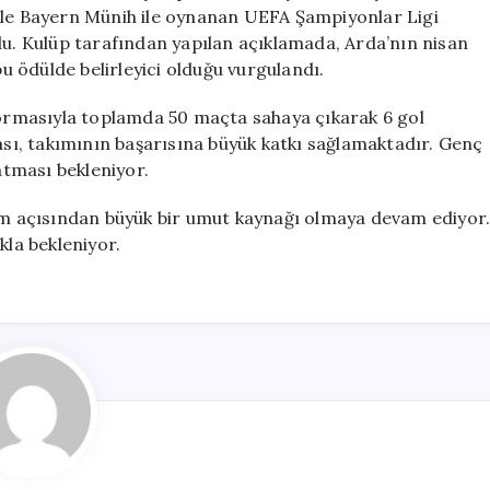
Başarılar
ikle Bayern Münih ile oynanan UEFA Şampiyonlar Ligi
Elde
du. Kulüp tarafından yapılan açıklamada, Arda’nın nisan
Ediyor
 ödülde belirleyici olduğu vurgulandı.
için
 formasıyla toplamda 50 maçta sahaya çıkarak 6 gol
kası, takımının başarısına büyük katkı sağlamaktadır. Genç
tması bekleniyor.
kım açısından büyük bir umut kaynağı olmaya devam ediyor
la bekleniyor.