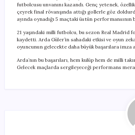
futbolcusu unvanını kazandı. Genç yetenek, özell
çeyrek final rövanşında attığı gollerle göz doldur
ayında oynadığı 5 maçtaki üstün performansının bu
21 yaşındaki milli futbolcu, bu sezon Real Madrid
kaydetti. Arda Güler’in sahadaki etkisi ve oyun ze
oyuncunun gelecekte daha büyük başarılara imza a
Arda’nın bu başarıları, hem kulüp hem de milli ta
Gelecek maçlarda sergileyeceği performans merak