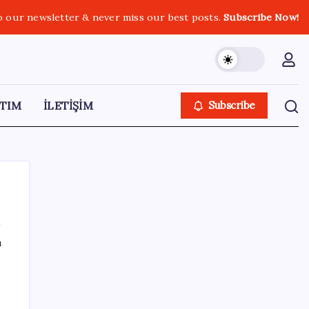
o our newsletter & never miss our best posts.
Subscribe Now!
TIM
İLETİŞİM
Subscribe
ı
SON YAZILAR
Savunma ihracatında hedef dünyada ilk 10