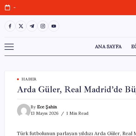
Skip
-
to
content
https://www.facebook.com/
https://twitter.com/
https://t.me/
https://www.instagram.com/
https://youtube.com/
ANA SAYFA
E
HABER
Arda Güler, Real Madrid’de Büy
By
Ece Şahin
13 Mayıs 2026
1 Min Read
Türk futbolunun parlayan yıldızı Arda Güler, Real 