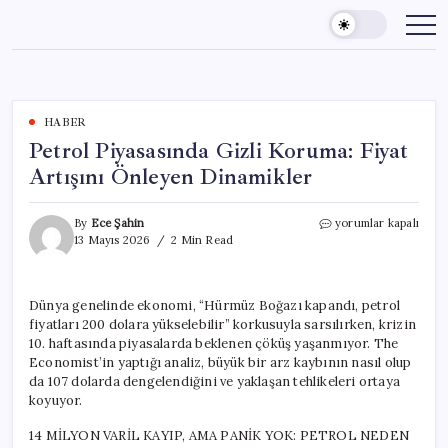
Skip
to
content
HABER
Petrol Piyasasında Gizli Koruma: Fiyat
Artışını Önleyen Dinamikler
Petrol
By
Ece Şahin
yorumlar kapalı
Piyasasında
13 Mayıs 2026
2 Min Read
Gizli
Koruma:
Fiyat
Dünya genelinde ekonomi, “Hürmüz Boğazı kapandı, petrol
Artışını
fiyatları 200 dolara yükselebilir” korkusuyla sarsılırken, krizin
Önleyen
Dinamikler
10. haftasında piyasalarda beklenen çöküş yaşanmıyor. The
için
Economist’in yaptığı analiz, büyük bir arz kaybının nasıl olup
da 107 dolarda dengelendiğini ve yaklaşan tehlikeleri ortaya
koyuyor.
14 MİLYON VARİL KAYIP, AMA PANİK YOK: PETROL NEDEN