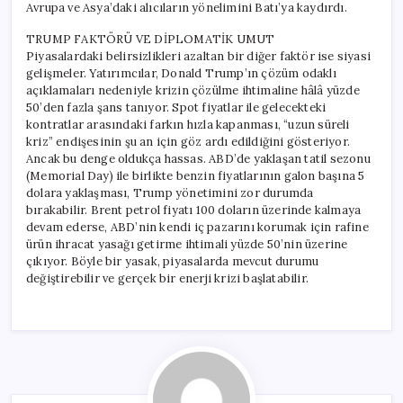
Avrupa ve Asya’daki alıcıların yönelimini Batı’ya kaydırdı.
TRUMP FAKTÖRÜ VE DİPLOMATİK UMUT
Piyasalardaki belirsizlikleri azaltan bir diğer faktör ise siyasi
gelişmeler. Yatırımcılar, Donald Trump’ın çözüm odaklı
açıklamaları nedeniyle krizin çözülme ihtimaline hâlâ yüzde
50’den fazla şans tanıyor. Spot fiyatlar ile gelecekteki
kontratlar arasındaki farkın hızla kapanması, “uzun süreli
kriz” endişesinin şu an için göz ardı edildiğini gösteriyor.
Ancak bu denge oldukça hassas. ABD’de yaklaşan tatil sezonu
(Memorial Day) ile birlikte benzin fiyatlarının galon başına 5
dolara yaklaşması, Trump yönetimini zor durumda
bırakabilir. Brent petrol fiyatı 100 doların üzerinde kalmaya
devam ederse, ABD’nin kendi iç pazarını korumak için rafine
ürün ihracat yasağı getirme ihtimali yüzde 50’nin üzerine
çıkıyor. Böyle bir yasak, piyasalarda mevcut durumu
değiştirebilir ve gerçek bir enerji krizi başlatabilir.