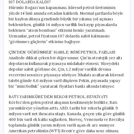
107 DOLARDA KALDI?
Hürmüz Boğazı’nın kapanması, küresel petrol üretiminin
yüzde 14’ünü anında ortadan kaldırdı. Normal şartlarda böyle
bir kaybın dünya genelinde büyük bir yıkıma yol açması
beklenirken, günlük 14 milyon varillik bu kayıp piyasalarda
beklenen “atom bombası” etkisini henüz yaratmadı.
Uzmanlar, petrol fiyatının 107 dolarda sabit kalmasını
“görünmez güçlerin” etkisine bağlıyor.
ÇİN’DEN ‘GÖRÜNMEZ’ HAMLE: MİNİ PETROL FAZLASI
Analizde dikkat çeken bir diğer unsur, Çin’in stratejik yer altı
depolarını kullanarak piyasaya müdahale etmesi. Yüzeydeki
depolar sabit görünse de, Çin, 1,2 milyar varillik devasa
rezervini sessizce piyasaya sürüyor. İthalatı azaltarak küresel
talebi günde 6,6 milyon varil düşüren Pekin, piyasada yapay
bir “mini bolluk” yaratarak fiyatları baskı altında tutuyor.
BATI YARIMKÜRE’DEN REKOR PETROL SEVKİYATI
Körfez’den gelen petrol akışının kesilmesiyle birlikte, Batı
yarımküreye yönelim arttı. ABD, tarihi bir rekorla günlük 9
milyon varil net ihracata ulaştı. Kanada, geçen yıla göre günlük
400 bin varil ek katkı sağlarken, Norveç, Venezuela ve Brezilya
toplamda günlük yarım milyon varili aşan ek arz sunuyor.
Amerikan petrolünün (WTI) Brent’e göre daha ucuz olması,