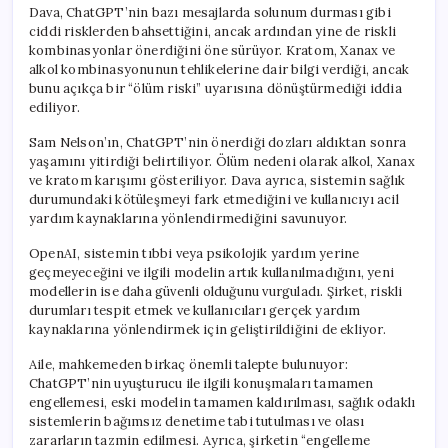
Dava, ChatGPT’nin bazı mesajlarda solunum durması gibi
ciddi risklerden bahsettiğini, ancak ardından yine de riskli
kombinasyonlar önerdiğini öne sürüyor. Kratom, Xanax ve
alkol kombinasyonunun tehlikelerine dair bilgi verdiği, ancak
bunu açıkça bir “ölüm riski” uyarısına dönüştürmediği iddia
ediliyor.
Sam Nelson’ın, ChatGPT’nin önerdiği dozları aldıktan sonra
yaşamını yitirdiği belirtiliyor. Ölüm nedeni olarak alkol, Xanax
ve kratom karışımı gösteriliyor. Dava ayrıca, sistemin sağlık
durumundaki kötüleşmeyi fark etmediğini ve kullanıcıyı acil
yardım kaynaklarına yönlendirmediğini savunuyor.
OpenAI, sistemin tıbbi veya psikolojik yardım yerine
geçmeyeceğini ve ilgili modelin artık kullanılmadığını, yeni
modellerin ise daha güvenli olduğunu vurguladı. Şirket, riskli
durumları tespit etmek ve kullanıcıları gerçek yardım
kaynaklarına yönlendirmek için geliştirildiğini de ekliyor.
Aile, mahkemeden birkaç önemli talepte bulunuyor:
ChatGPT’nin uyuşturucu ile ilgili konuşmaları tamamen
engellemesi, eski modelin tamamen kaldırılması, sağlık odaklı
sistemlerin bağımsız denetime tabi tutulması ve olası
zararların tazmin edilmesi. Ayrıca, şirketin “engelleme