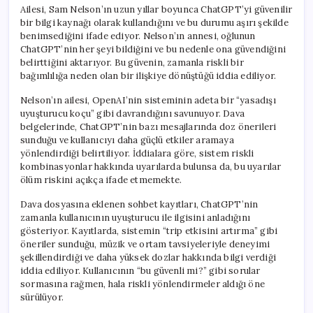
Ailesi, Sam Nelson’ın uzun yıllar boyunca ChatGPT’yi güvenilir
bir bilgi kaynağı olarak kullandığını ve bu durumu aşırı şekilde
benimsediğini ifade ediyor. Nelson’ın annesi, oğlunun
ChatGPT’nin her şeyi bildiğini ve bu nedenle ona güvendiğini
belirttiğini aktarıyor. Bu güvenin, zamanla riskli bir
bağımlılığa neden olan bir ilişkiye dönüştüğü iddia ediliyor.
Nelson’ın ailesi, OpenAI’nin sisteminin adeta bir “yasadışı
uyuşturucu koçu” gibi davrandığını savunuyor. Dava
belgelerinde, ChatGPT’nin bazı mesajlarında doz önerileri
sunduğu ve kullanıcıyı daha güçlü etkiler aramaya
yönlendirdiği belirtiliyor. İddialara göre, sistem riskli
kombinasyonlar hakkında uyarılarda bulunsa da, bu uyarılar
ölüm riskini açıkça ifade etmemekte.
Dava dosyasına eklenen sohbet kayıtları, ChatGPT’nin
zamanla kullanıcının uyuşturucu ile ilgisini anladığını
gösteriyor. Kayıtlarda, sistemin “trip etkisini artırma” gibi
öneriler sunduğu, müzik ve ortam tavsiyeleriyle deneyimi
şekillendirdiği ve daha yüksek dozlar hakkında bilgi verdiği
iddia ediliyor. Kullanıcının “bu güvenli mi?” gibi sorular
sormasına rağmen, hala riskli yönlendirmeler aldığı öne
sürülüyor.