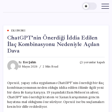
Skip
to
content
EKONOMI
ChatGPT’nin Önerdiği İddia Edilen
İlaç Kombinasyonu Nedeniyle Açılan
Dava
ChatGPT’nin
By
Ece Şahin
yorumlar kapalı
Önerdiği
13 Mayıs 2026
2 Min Read
İddia
Edilen
İlaç
OpenAI, yapay zeka uygulaması ChatGPT’nin önerdiği bir ilaç
Kombinasyonu
kombinasyonunun neden olduğu iddia edilen ölümle ilgili yeni
Nedeniyle
Açılan
bir dava ile karşı karşıya. 19 yaşındaki Sam Nelson’ın ailesi,
Dava
ChatGPT’nin önerdiği kratom ve Xanax karışımının gencin
için
hayatına mal olduğunu öne sürüyor. OpenAI ise bu suçlamaları
kesin bir dille reddediyor.