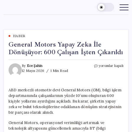
Skip
to
content
HABER
General Motors Yapay Zeka İle
Dönüşüyor: 600 Çalışan İşten Çıkarıldı
General
By
Ece Şahin
yorumlar kapalı
Motors
12 Mayıs 2026
1 Min Read
Yapay
Zeka
İle
ABD merkezli otomotiv devi General Motors (GM), bilgi işlem
Dönüşüyor:
departmanında çalışanlarının yüzde 10’unu oluşturan 600
600
Çalışan
kişiyle yollarını ayırdığını açıkladı. Bu karar, şirketin yapay
İşten
zeka ve bulut teknolojilerine odaklanan dönüşüm stratejisinin
Çıkarıldı
bir parçası olarak alındı.
için
General Motors, operasyonel verimliliği artırmak ve
teknolojik altyapısını güncellemek amacıyla BT (bilgi