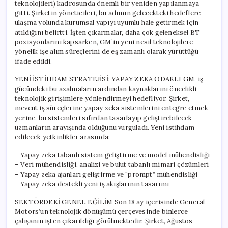
teknolojileri) kadrosunda önemli bir yeniden yapılanmaya
gitti. Şirketin yöneticileri, bu adımın gelecekteki hedeflere
ulaşma yolunda kurumsal yapıyı uyumlu hale getirmek için
atıldığını belirtti. İşten çıkarmalar, daha çok geleneksel BT
pozisyonlarını kapsarken, GM’in yeni nesil teknolojilere
yönelik işe alım süreçlerini de eş zamanlı olarak yürüttüğü
ifade edildi.
YENİ İSTİHDAM STRATEJİSİ: YAPAY ZEKA ODAKLI GM, iş
gücündeki bu azalmaların ardından kaynaklarını öncelikli
teknolojik girişimlere yönlendirmeyi hedefliyor. Şirket,
mevcut iş süreçlerine yapay zeka sistemlerini entegre etmek
yerine, bu sistemleri sıfırdan tasarlayıp geliştirebilecek
uzmanların arayışında olduğunu vurguladı. Yeni istihdam
edilecek yetkinlikler arasında:
– Yapay zeka tabanlı sistem geliştirme ve model mühendisliği
– Veri mühendisliği, analizi ve bulut tabanlı mimari çözümleri
– Yapay zeka ajanları geliştirme ve “prompt” mühendisliği
– Yapay zeka destekli yeni iş akışlarının tasarımı
SEKTÖRDEKİ GENEL EĞİLİM Son 18 ay içerisinde General
Motors’un teknolojik dönüşümü çerçevesinde binlerce
çalışanın işten çıkarıldığı görülmektedir. Şirket, Ağustos