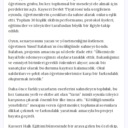
öğretmen grubu, bu kez toplumsal bir meseleyi ele almak için
perdelerini açtı. Kayseri Devlet Tiyatrosu’nda sergilenen
oyunda, öğretmenlerin çocukları da sahne alarak onlara eşlik
etti. Toplam 30 kişilik ekibin performansı, protokol üyeleri,
eğitimciler ve izleyiciler tarafından büyük bir ilgiyle takip
edildi.
Oyun, senaryosunu yazan ve yönetmenliğini üstlenen
öğretmen Yusuf Balaban’ın öncülüğünde sahneye kondu.
Balaban, projenin amacını şu sözlerle ifade etti: “Ülkemizde
hayal bile edemeyeceğimiz olaylara tanıklık ettik. Bakanlığımız
ve emniyet birimleri gerekli önlemleri alıyor; ancak biz
sanatçılar olarak bu duruma kayıtsız kalamazdık. Okul
saldırıları ve şehit olan öğretmenlerimize karşı bir farkındalık
oluşturmak istedik.”
Daha önce farklı yazarların eserlerini sahneleyen topluluk, bu
kez tamamı yerli ve ekibe ait olan “Yarın” isimli oyunla izleyici
karşısına çıkarak önemli bir ilke imza attı. “Kötülüğü umutla
yenebiliriz” mesajını veren öğretmenler, toplumsal sorunlara
dikkat çekmek ve farkındalık yaratmak amacıyla bu projeyi
hayata geçirdi.
Kayseri Halk Eğitimi bünyesinde bir araya gelen bu özel ekip,