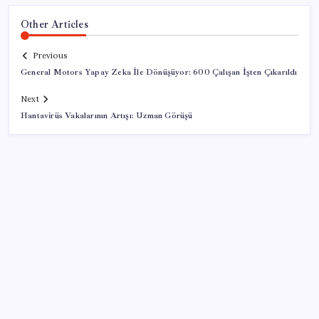
Other Articles
Previous
General Motors Yapay Zeka İle Dönüşüyor: 600 Çalışan İşten Çıkarıldı
Next
Hantavirüs Vakalarının Artışı: Uzman Görüşü
SON YAZILAR
Çorbaya eklenen o baharat damarları temizliyor!