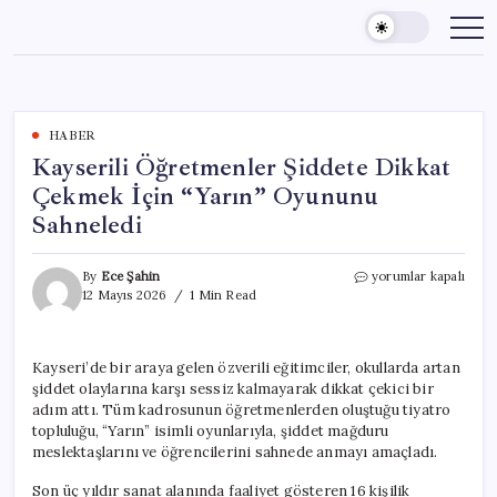
Skip
to
content
HABER
Kayserili Öğretmenler Şiddete Dikkat
Çekmek İçin “Yarın” Oyununu
Sahneledi
Kayserili
By
Ece Şahin
yorumlar kapalı
Öğretmenler
12 Mayıs 2026
1 Min Read
Şiddete
Dikkat
Çekmek
Kayseri’de bir araya gelen özverili eğitimciler, okullarda artan
İçin
şiddet olaylarına karşı sessiz kalmayarak dikkat çekici bir
“Yarın”
Oyununu
adım attı. Tüm kadrosunun öğretmenlerden oluştuğu tiyatro
Sahneledi
topluluğu, “Yarın” isimli oyunlarıyla, şiddet mağduru
için
meslektaşlarını ve öğrencilerini sahnede anmayı amaçladı.
Son üç yıldır sanat alanında faaliyet gösteren 16 kişilik